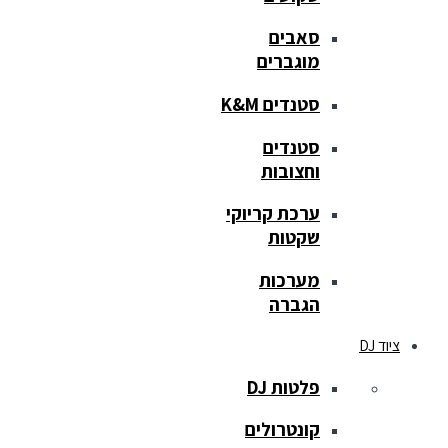
סאבים
מוגברים
סטנדים K&M
סטנדים
וחצובות
ערכת קריוקי
שקטות
מערכות
הגברה
ציוד DJ
פלטות DJ
קונטרולים