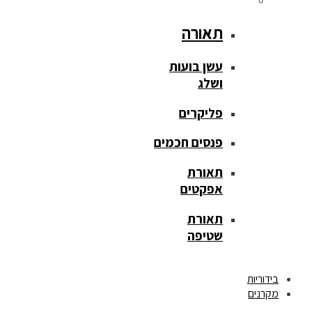
תאורה
עשן בועות
ושלג
פליקרים
פנסים חכמים
תאורת
אפקטים
תאורת
שטיפה
בידוריות
מקרנים