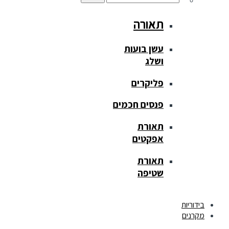
תאורה
עשן בועות
ושלג
פליקרים
פנסים חכמים
תאורת
אפקטים
תאורת
שטיפה
בידוריות
מקרנים