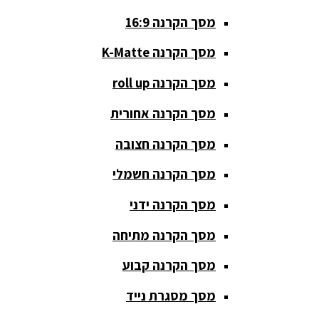
מסך הקרנה 16:9
סאבים
מוגברים
מסך הקרנה K-Matte
סטנדים K&M
מסך הקרנה roll up
סטנדים
מסך הקרנה אחורית
וחצובות
מסך הקרנה חצובה
ערכת קריוקי
שקטות
מסך הקרנה חשמלי
מערכות
מסך הקרנה ידני
הגברה
מסך הקרנה מתיחה
ציוד DJ
מסך הקרנה קבוע
פלטות DJ
מסך מסגרת נייד
קונטרולים