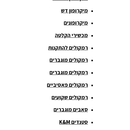
חגורת הגברה
מיקרופון דש
כבלים
ומתאמים
מיקרופונים
כריזה
מכשירי הקלטה
ומגפונים
רמקולים להתקנות
מדונה
אלחוטית
רמקולים מוגברים
מיקסר
רמקולים מוגברים
אומנים
רמקולים פאסיביים
מיקסרים
רמקולים שקועים
מוגברים
סאבים מוגברים
מיקרופון
אלחוטי
סטנדים K&M
מיקרופון דש