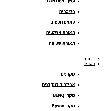
עשן בועות ושלג
מסך הקרנה
roll up
פליקרים
מסך הקרנה
פנסים חכמים
אחורית
תאורת אפקטים
מסך הקרנה
חצובה
תאורת שטיפה
מסך הקרנה
בידוריות
חשמלי
מקרנים
מסך הקרנה
מקרנים
ידני
אביזרים למקרנים
מסך הקרנה
מתיחה
מקרן BENQ
מסך הקרנה
מקרן Epson
קבוע