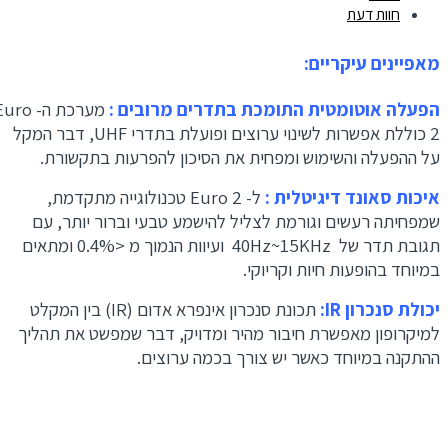
חוות דעת
מאפיינים עיקריים:
הפעלה אוטומטית התומכת בתדרים מרובים :
מערכת ה- Euro
2 כוללת אפשרות לשינוי ערוצים ופועלת בתדרי UHF, דבר המקל
על ההפעלה והשימוש ומפחית את הסיכון להפרעות בתקשורת.
איכות סאונד דיגיטלית :
ל- Euro 2 טכנולוגייה מתקדמת,
שמפחיתה רעשים וגורמת לצליל להישמע טבעי וברור יותר, עם
תגובת תדר של 40Hz~15KHz ועיוות הנמוך מ <0.4% ומתאים
במיוחד בהופעות חיות וקריוקי.
יכולת סנכרון IR:
תכונת סנכרון אינפרא אדום (IR) בין
המקלט
למיקרופון מאפשרת חיבור מהיר ומדויק, דבר שמפשט את תהליך
ההתקנה במיוחד כאשר יש צורך בכמה ערוצים.