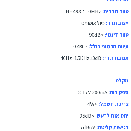
טווח תדרים:
UHF 498-510MHz
ייצוב תדר:
כיול אוטומטי
טווח דינמי:
>90dB
עיוות הרמוני כולל:
<0.4%
תגובת תדר:
40Hz~15KHz±3dB
מקלט
ספק כוח:
DC17V 300mA
צריכת חשמל:
<4W
יחס אות לרעש:
>95dB
רגישות קליטה:
7dBuV