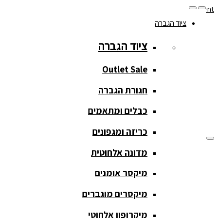
Skip to navigation
Skip to content
ציוד הגברה
077-208-0290
ציוד הגברה
מעקב הזמנות
חנות המוצרים
החשבון שלי
Outlet Sale
חגורת הגברה
כבלים ומתאמים
כריזה ומגפונים
מדונה אלחוטית
ציוד הגברה
מיקסר אומנים
ציוד הגברה
מיקסרים מוגברים
Outlet Sale
מיקרופון אלחוטי