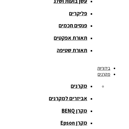
עשן בועות ושלג
אחורית
פליקרים
מסך הקרנה
חצובה
פנסים חכמים
מסך הקרנה
תאורת אפקטים
חשמלי
תאורת שטיפה
מסך הקרנה
ידני
בידוריות
מקרנים
מסך הקרנה
מתיחה
מקרנים
מסך הקרנה
אביזרים למקרנים
קבוע
מקרן BENQ
מסך מסגרת
נייד
מקרן Epson