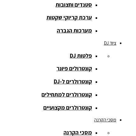
סטנדים וחצובות
הקלטה
ערכת קריוקי שקטות
רמקולים
להתקנות
מערכות הגברה
רמקולים
ציוד DJ
מוגברים
פלטות DJ
רמקולים
מוגברים
קונטרולים פיונר
רמקולים
קונטרולרים ל-DJ
פאסיביים
קונטרולרים למתחילים
רמקולים
קונטרולרים מקצועיים
שקועים
מסכי הקרנה
סאבים
מוגברים
מסכי הקרנה