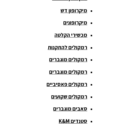
כריזה
מיקרופון דש
ומגפונים
מיקרופונים
מדונה
אלחוטית
מכשירי הקלטה
מיקסר
רמקולים להתקנות
אומנים
רמקולים מוגברים
מיקסרים
רמקולים מוגברים
מוגברים
רמקולים פאסיביים
מיקרופון
אלחוטי
רמקולים שקועים
מיקרופון דש
סאבים מוגברים
מיקרופונים
סטנדים K&M
מכשירי