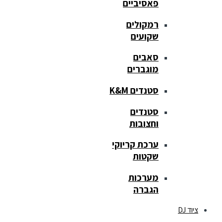
פאסיביים
רמקולים
שקועים
סאבים
מוגברים
סטנדים K&M
סטנדים
וחצובות
ערכת קריוקי
שקטות
מערכות
הגברה
ציוד DJ