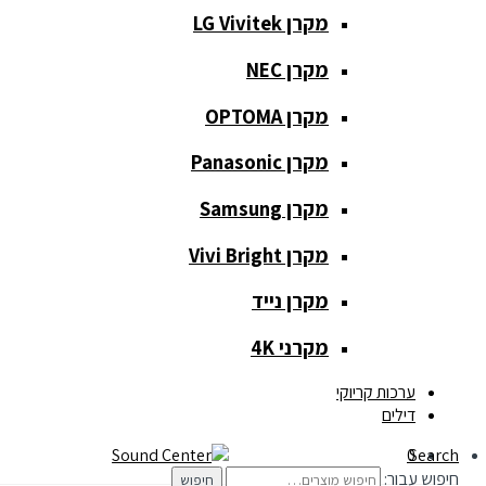
מקרן LG Vivitek
מקרן NEC
כלי נגינה
מקרן OPTOMA
כלי נגינה
מקרן Panasonic
גיטרות
מקרן Samsung
כלי נשיפה
מקרן Vivi Bright
קלידים
מקרן נייד
תופים
מקרני 4K
תאורה ואפקטים
ערכות קריוקי
דילים
תאורה
0
Search
חיפוש עבור:
חיפוש