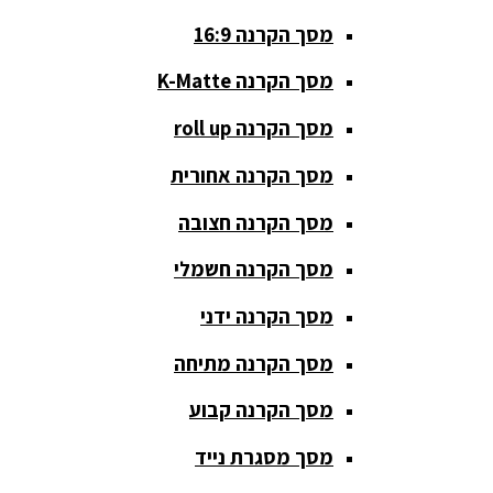
סטנדים K&M
מסך הקרנה 16:9
סטנדים
מסך הקרנה K-Matte
וחצובות
מסך הקרנה roll up
ערכת קריוקי
שקטות
מסך הקרנה אחורית
מערכות
מסך הקרנה חצובה
הגברה
מסך הקרנה חשמלי
ציוד DJ
מסך הקרנה ידני
פלטות DJ
מסך הקרנה מתיחה
קונטרולים
פיונר
מסך הקרנה קבוע
קונטרולרים
מסך מסגרת נייד
ל-DJ