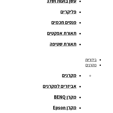
עשן בועות ושלג
מסך הקרנה
roll up
פליקרים
מסך הקרנה
פנסים חכמים
אחורית
תאורת אפקטים
מסך הקרנה
חצובה
תאורת שטיפה
מסך הקרנה
בידוריות
חשמלי
מקרנים
מסך הקרנה
מקרנים
ידני
אביזרים למקרנים
מסך הקרנה
מתיחה
מקרן BENQ
מסך הקרנה
מקרן Epson
קבוע