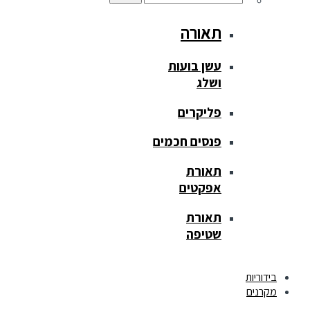
תאורה
עשן בועות
ושלג
פליקרים
פנסים חכמים
תאורת
אפקטים
תאורת
שטיפה
בידוריות
מקרנים