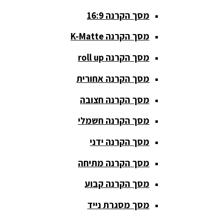
מסך הקרנה 16:9
סאבים
מוגברים
מסך הקרנה K-Matte
סטנדים K&M
מסך הקרנה roll up
סטנדים
מסך הקרנה אחורית
וחצובות
מסך הקרנה חצובה
ערכת קריוקי
שקטות
מסך הקרנה חשמלי
מערכות
מסך הקרנה ידני
הגברה
מסך הקרנה מתיחה
ציוד DJ
מסך הקרנה קבוע
פלטות DJ
מסך מסגרת נייד
קונטרולים