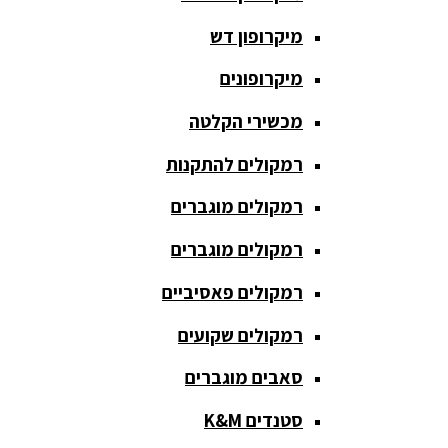
חגורת הגברה
מיקרופון דש
כבלים
ומתאמים
מיקרופונים
כריזה
מכשירי הקלטה
ומגפונים
רמקולים להתקנות
מדונה
אלחוטית
רמקולים מוגברים
מיקסר
רמקולים מוגברים
אומנים
רמקולים פאסיביים
מיקסרים
רמקולים שקועים
מוגברים
סאבים מוגברים
מיקרופון
אלחוטי
סטנדים K&M
מיקרופון דש