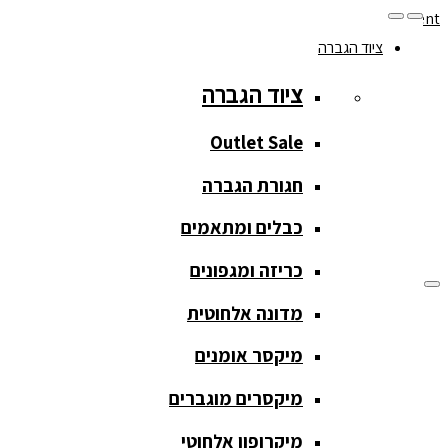
Skip to navigation
Skip to content
ציוד הגברה
077-208-0290
ציוד הגברה
מעקב הזמנות
חנות המוצרים
החשבון שלי
Outlet Sale
חגורת הגברה
כבלים ומתאמים
כריזה ומגפונים
מדונה אלחוטית
ציוד הגברה
מיקסר אומנים
ציוד הגברה
מיקסרים מוגברים
Outlet Sale
מיקרופון אלחוטי