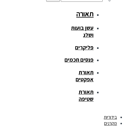
תאורה
עשן בועות
ושלג
פליקרים
פנסים חכמים
תאורת
אפקטים
תאורת
שטיפה
בידוריות
מקרנים