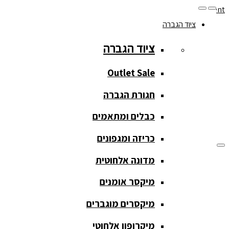
Skip to navigation
Skip to content
ציוד הגברה
077-208-0290
ציוד הגברה
מעקב הזמנות
חנות המוצרים
החשבון שלי
Outlet Sale
חגורת הגברה
כבלים ומתאמים
כריזה ומגפונים
מדונה אלחוטית
ציוד הגברה
מיקסר אומנים
ציוד הגברה
מיקסרים מוגברים
Outlet Sale
מיקרופון אלחוטי