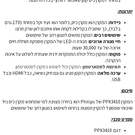
במיוחד למקרן כיס קטן שאפשר לשלוף בכל הזדמנות.
יתרונות:
ניידות:
המקרן הוא מקרן כיס, כלומר הוא זעיר וקל במיוחד (270 גרם
בלבד), כך שתוכלו בקלילות לקחת אותו איתכם לאן שרק תרצו.
שימושים רבים:
המקרן מתאים למגוון רחב של שימושים.
חיי מנורה ארוכים:
מנורת ה-LED של המקרן מספקת תוחלת חיים
ארוכה של עד 30,000 שעות.
פוקוס:
המקרן כולל יכולת התמקדות ידנית שעוזרת לשלוט על איכות
ההקרנה.
תאימות לסמארטפון:
המקרן יכול לשמש כמקרן לסמארטפון.
ערכה מלאה:
המקרן הקטן מגיע גם עם תיק נשיאה, כבל HDMI וכבל
USB.
סיכום:
המקרן PPX3410 של Philips הוא בחירה מצוינת למי שמחפש מקרן כיס נייד
ואיכותי שמסוגל להקרין תמונות ברורות לשימוש במגוון רחב של שימושים.
מפרט טכני:
דגם: PPX3410