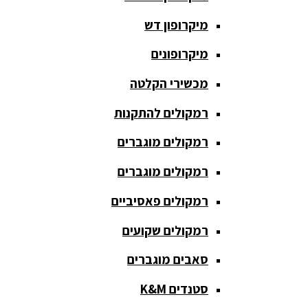
חגורת הגברה
מיקרופון דש
כבלים
ומתאמים
מיקרופונים
כריזה
מכשירי הקלטה
ומגפונים
רמקולים להתקנות
מדונה
אלחוטית
רמקולים מוגברים
מיקסר
רמקולים מוגברים
אומנים
רמקולים פאסיביים
מיקסרים
רמקולים שקועים
מוגברים
סאבים מוגברים
מיקרופון
אלחוטי
סטנדים K&M
מיקרופון דש