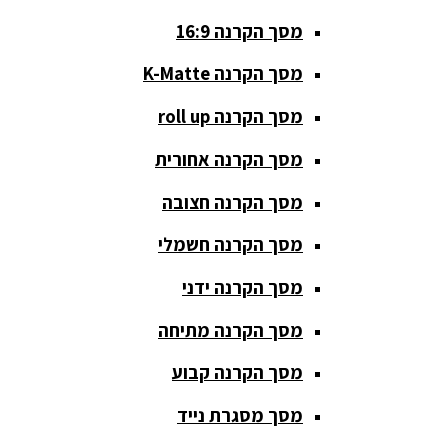
מסך הקרנה 16:9
סאבים
מוגברים
מסך הקרנה K-Matte
סטנדים K&M
מסך הקרנה roll up
סטנדים
מסך הקרנה אחורית
וחצובות
מסך הקרנה חצובה
ערכת קריוקי
שקטות
מסך הקרנה חשמלי
מערכות
מסך הקרנה ידני
הגברה
מסך הקרנה מתיחה
ציוד DJ
מסך הקרנה קבוע
פלטות DJ
מסך מסגרת נייד
קונטרולים