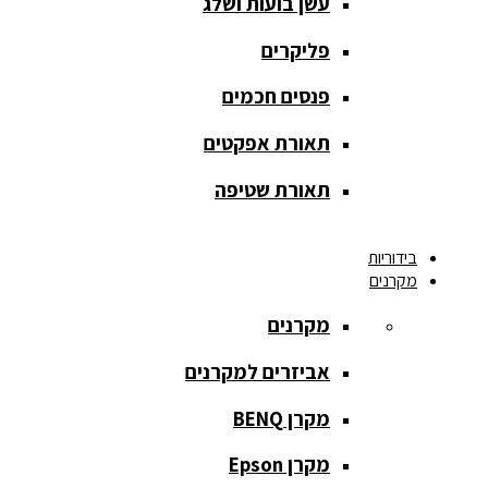
עשן בועות ושלג
מסך הקרנה
roll up
פליקרים
מסך הקרנה
פנסים חכמים
אחורית
תאורת אפקטים
מסך הקרנה
חצובה
תאורת שטיפה
מסך הקרנה
בידוריות
חשמלי
מקרנים
מסך הקרנה
מקרנים
ידני
אביזרים למקרנים
מסך הקרנה
מתיחה
מקרן BENQ
מסך הקרנה
מקרן Epson
קבוע