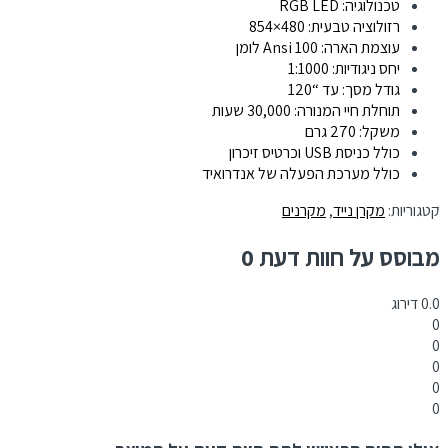
טכנולוגיה: RGB LED
רזולוציה טבעית: 480×854
עוצמת הארה: 100 Ansi לומן
יחס ניגודיות: 1:1000
גודל מסך: עד “120
תוחלת חיי המנורה: 30,000 שעות
משקל: 270 גרם
כולל כניסת USB וכרטיס זיכרון
כולל מערכת הפעלה של אנדרואיד
קטגוריות:
מקרן נייד
,
מקרנים
מבוסס על חוות דעת 0
0.0
דירוג
0
0
0
0
0