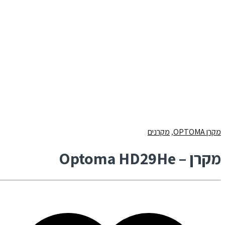
מקרן OPTOMA
,
מקרנים
מקרן – Optoma HD29He