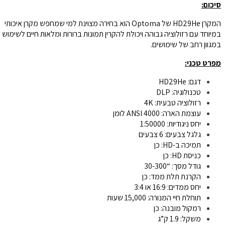
סיכום:
המקרן HD29He של Optoma הוא בחירה מצוינת למי שמחפש מקרן איכותי
במיוחד עם רזולוציה גבוהה ויכולת להקרין תמונות ברורות ומלאות חיים לשימוש
במגוון רחב של שימושים.
מפרט טכני:
דגם: HD29He
טכנולוגיה: DLP
רזולוציה טבעית: 4K
עוצמת הארה: 4000 ANSI לומן
יחס ניגודיות: 1:50000
גלגל צבעים: 6 צבעים
תמיכה ב-HD: כן
כניסת HD: כן
גודל מסך: “30-300
הקרנת תלת ממד: כן
יחס ממדים: 16:9 או 3:4
תוחלת חיי המנורה: 15,000 שעות
רמקול מובנה: כן
משקל: 1.9 ק”ג