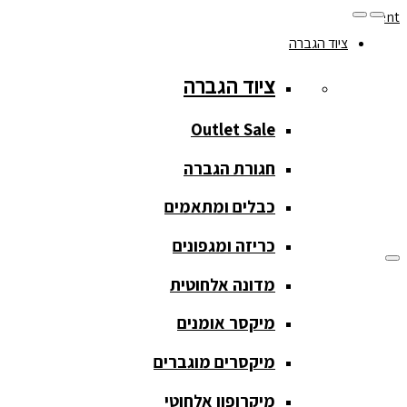
Skip to navigation
Skip to content
ציוד הגברה
077-208-0290
ציוד הגברה
מעקב הזמנות
חנות המוצרים
החשבון שלי
Outlet Sale
חגורת הגברה
כבלים ומתאמים
כריזה ומגפונים
מדונה אלחוטית
ציוד הגברה
מיקסר אומנים
ציוד הגברה
מיקסרים מוגברים
Outlet Sale
מיקרופון אלחוטי