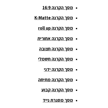
מסך הקרנה 16:9
סאבים
מוגברים
מסך הקרנה K-Matte
סטנדים K&M
מסך הקרנה roll up
סטנדים
מסך הקרנה אחורית
וחצובות
מסך הקרנה חצובה
ערכת קריוקי
שקטות
מסך הקרנה חשמלי
מערכות
מסך הקרנה ידני
הגברה
מסך הקרנה מתיחה
ציוד DJ
מסך הקרנה קבוע
פלטות DJ
מסך מסגרת נייד
קונטרולים