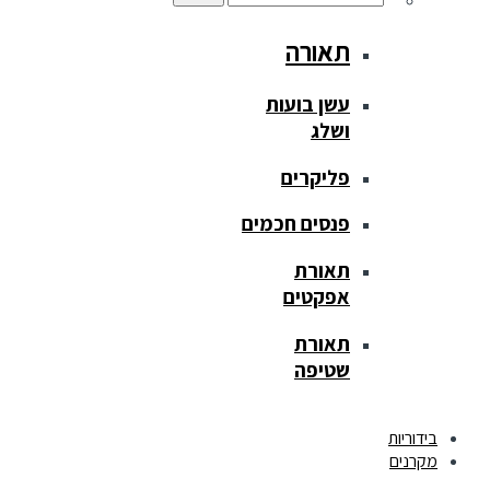
תאורה
עשן בועות
ושלג
פליקרים
פנסים חכמים
תאורת
אפקטים
תאורת
שטיפה
בידוריות
מקרנים