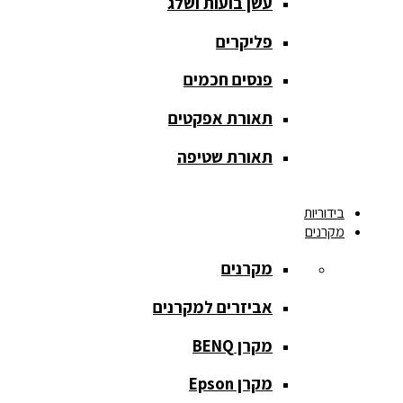
עשן בועות ושלג
מסך הקרנה
roll up
פליקרים
מסך הקרנה
פנסים חכמים
אחורית
תאורת אפקטים
מסך הקרנה
חצובה
תאורת שטיפה
מסך הקרנה
בידוריות
חשמלי
מקרנים
מסך הקרנה
מקרנים
ידני
אביזרים למקרנים
מסך הקרנה
מתיחה
מקרן BENQ
מסך הקרנה
מקרן Epson
קבוע