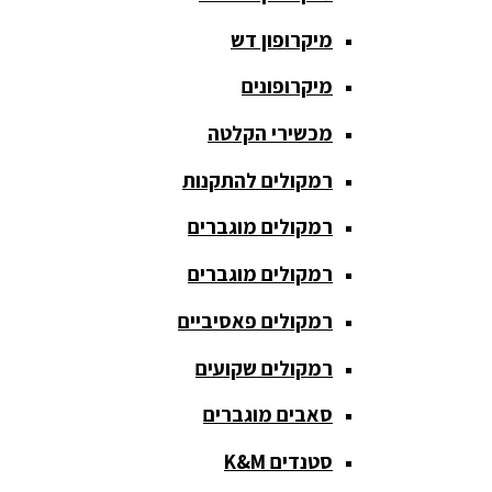
חגורת הגברה
מיקרופון דש
כבלים
ומתאמים
מיקרופונים
כריזה
מכשירי הקלטה
ומגפונים
רמקולים להתקנות
מדונה
אלחוטית
רמקולים מוגברים
מיקסר
רמקולים מוגברים
אומנים
רמקולים פאסיביים
מיקסרים
רמקולים שקועים
מוגברים
סאבים מוגברים
מיקרופון
אלחוטי
סטנדים K&M
מיקרופון דש