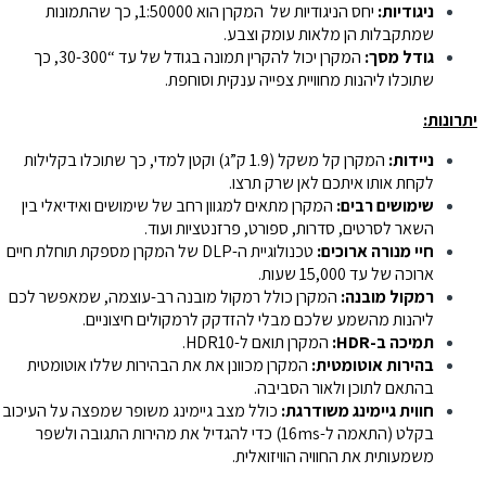
ניגודיות:
יחס הניגודיות של המקרן הוא 1:50000, כך שהתמונות
שמתקבלות הן מלאות עומק וצבע.
גודל מסך:
המקרן יכול להקרין תמונה בגודל של עד “30-300, כך
שתוכלו ליהנות מחוויית צפייה ענקית וסוחפת.
יתרונות:
ניידות:
המקרן קל משקל (1.9 ק”ג) וקטן למדי, כך שתוכלו בקלילות
לקחת אותו איתכם לאן שרק תרצו.
שימושים רבים:
המקרן מתאים למגוון רחב של שימושים ואידיאלי בין
השאר לסרטים, סדרות, ספורט, פרזנטציות ועוד.
חיי מנורה ארוכים:
טכנולוגיית ה-DLP של המקרן מספקת תוחלת חיים
ארוכה של עד 15,000 שעות.
רמקול מובנה:
המקרן כולל רמקול מובנה רב-עוצמה, שמאפשר לכם
ליהנות מהשמע שלכם מבלי להזדקק לרמקולים חיצוניים.
תמיכה ב-HDR:
המקרן תואם ל-HDR10.
בהירות אוטומטית:
המקרן מכוונן את את הבהירות שללו אוטומטית
בהתאם לתוכן ולאור הסביבה.
חווית גיימינג משודרגת:
כולל מצב גיימינג משופר שמפצה על העיכוב
בקלט (התאמה ל-16ms) כדי להגדיל את מהירות התגובה ולשפר
משמעותית את החוויה הוויזואלית.