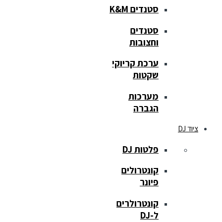
סטנדים K&M
סטנדים
וחצובות
ערכת קריוקי
שקטות
מערכות
הגברה
ציוד DJ
פלטות DJ
קונטרולים
פיונר
קונטרולרים
ל-DJ