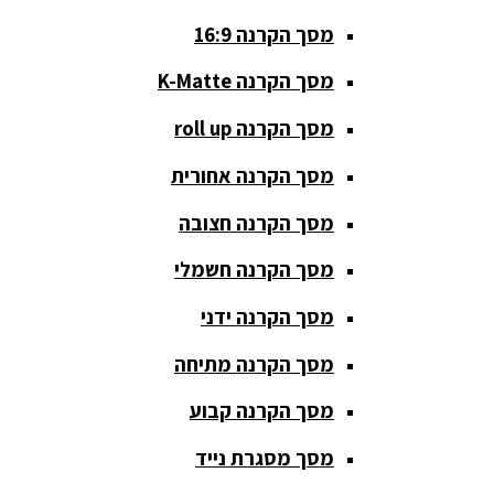
סטנדים K&M
מסך הקרנה 16:9
סטנדים
מסך הקרנה K-Matte
וחצובות
מסך הקרנה roll up
ערכת קריוקי
שקטות
מסך הקרנה אחורית
מערכות
מסך הקרנה חצובה
הגברה
מסך הקרנה חשמלי
ציוד DJ
מסך הקרנה ידני
פלטות DJ
מסך הקרנה מתיחה
קונטרולים
פיונר
מסך הקרנה קבוע
קונטרולרים
מסך מסגרת נייד
ל-DJ