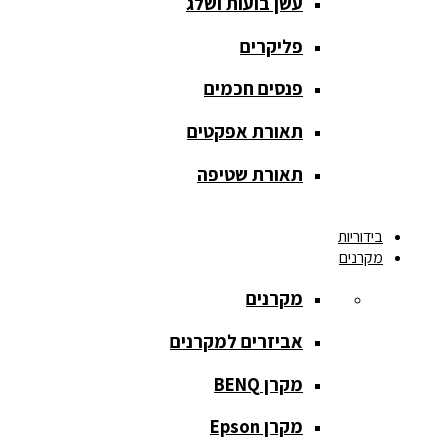
עשן בועות ושלג
אחורית
פליקרים
מסך הקרנה
חצובה
פנסים חכמים
מסך הקרנה
תאורת אפקטים
חשמלי
תאורת שטיפה
מסך הקרנה
ידני
בידוריות
מקרנים
מסך הקרנה
מתיחה
מקרנים
מסך הקרנה
אביזרים למקרנים
קבוע
מקרן BENQ
מסך מסגרת
נייד
מקרן Epson