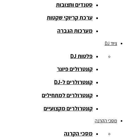
סטנדים וחצובות
הקלטה
ערכת קריוקי שקטות
רמקולים
להתקנות
מערכות הגברה
רמקולים
ציוד DJ
מוגברים
פלטות DJ
רמקולים
מוגברים
קונטרולים פיונר
רמקולים
קונטרולרים ל-DJ
פאסיביים
קונטרולרים למתחילים
רמקולים
קונטרולרים מקצועיים
שקועים
מסכי הקרנה
סאבים
מוגברים
מסכי הקרנה