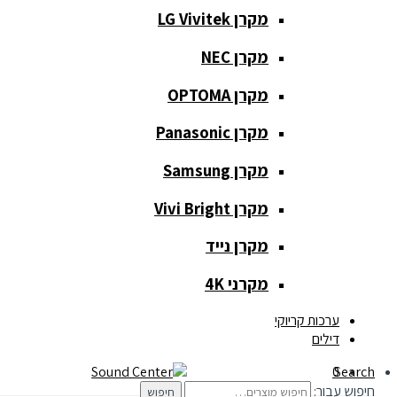
מקרן LG Vivitek
מקרן NEC
כלי נגינה
מקרן OPTOMA
כלי נגינה
מקרן Panasonic
גיטרות
מקרן Samsung
כלי נשיפה
מקרן Vivi Bright
קלידים
מקרן נייד
תופים
מקרני 4K
תאורה ואפקטים
ערכות קריוקי
דילים
תאורה
0
Search
חיפוש עבור:
חיפוש