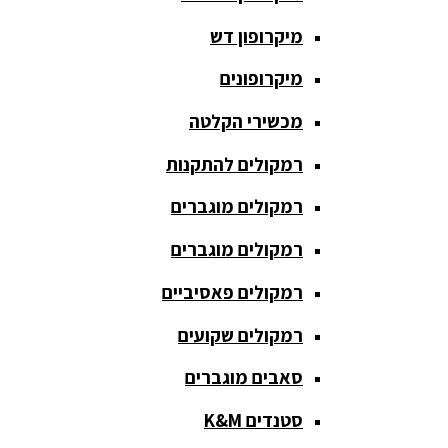
כריזה
מיקרופון דש
ומגפונים
מיקרופונים
מדונה
אלחוטית
מכשירי הקלטה
מיקסר
רמקולים להתקנות
אומנים
רמקולים מוגברים
מיקסרים
רמקולים מוגברים
מוגברים
רמקולים פאסיביים
מיקרופון
אלחוטי
רמקולים שקועים
מיקרופון דש
סאבים מוגברים
מיקרופונים
סטנדים K&M
מכשירי