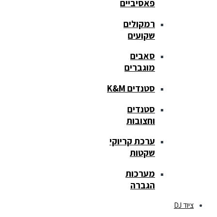
פאסיביים
רמקולים
שקועים
סאבים
מוגברים
סטנדים K&M
סטנדים
וחצובות
ערכת קריוקי
שקטות
מערכות
הגברה
ציוד DJ