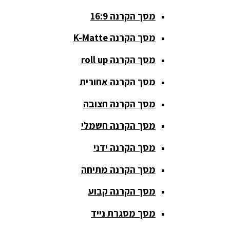
סטנדים K&M
מסך הקרנה 16:9
סטנדים
מסך הקרנה K-Matte
וחצובות
מסך הקרנה roll up
ערכת קריוקי
שקטות
מסך הקרנה אחורית
מערכות
מסך הקרנה חצובה
הגברה
מסך הקרנה חשמלי
ציוד DJ
מסך הקרנה ידני
פלטות DJ
מסך הקרנה מתיחה
קונטרולים
פיונר
מסך הקרנה קבוע
קונטרולרים
מסך מסגרת נייד
ל-DJ