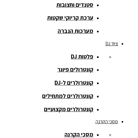
סטנדים וחצובות
הקלטה
ערכת קריוקי שקטות
רמקולים
להתקנות
מערכות הגברה
רמקולים
ציוד DJ
מוגברים
פלטות DJ
רמקולים
מוגברים
קונטרולים פיונר
רמקולים
קונטרולרים ל-DJ
פאסיביים
קונטרולרים למתחילים
רמקולים
קונטרולרים מקצועיים
שקועים
מסכי הקרנה
סאבים
מוגברים
מסכי הקרנה