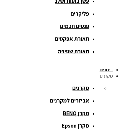
עשן בועות ושלג
אחורית
פליקרים
מסך הקרנה
חצובה
פנסים חכמים
מסך הקרנה
תאורת אפקטים
חשמלי
תאורת שטיפה
מסך הקרנה
ידני
בידוריות
מקרנים
מסך הקרנה
מתיחה
מקרנים
מסך הקרנה
אביזרים למקרנים
קבוע
מקרן BENQ
מסך מסגרת
נייד
מקרן Epson