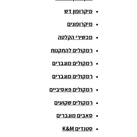
כריזה
מיקרופון דש
ומגפונים
מיקרופונים
מדונה
אלחוטית
מכשירי הקלטה
מיקסר
רמקולים להתקנות
אומנים
רמקולים מוגברים
מיקסרים
רמקולים מוגברים
מוגברים
רמקולים פאסיביים
מיקרופון
אלחוטי
רמקולים שקועים
מיקרופון דש
סאבים מוגברים
מיקרופונים
סטנדים K&M
מכשירי