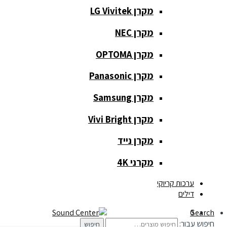
מקרן LG Vivitek
מקרן NEC
כלי נגינה
מקרן OPTOMA
כלי נגינה
מקרן Panasonic
גיטרות
מקרן Samsung
כלי נשיפה
מקרן Vivi Bright
קלידים
מקרן נייד
תופים
מקרני 4K
תאורה ואפקטים
ערכות קריוקי
דילים
תאורה
0
Search
חיפוש עבור:
חיפוש