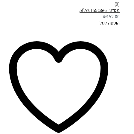
(0)
מק"ט : 5f2c0155c8e6
₪
152.00
הוספה לסל