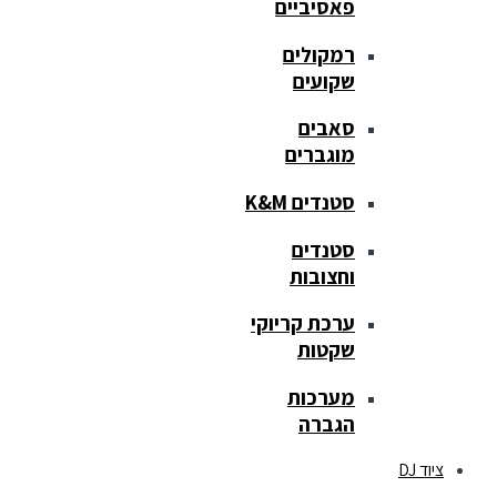
פאסיביים
רמקולים
שקועים
סאבים
מוגברים
סטנדים K&M
סטנדים
וחצובות
ערכת קריוקי
שקטות
מערכות
הגברה
ציוד DJ