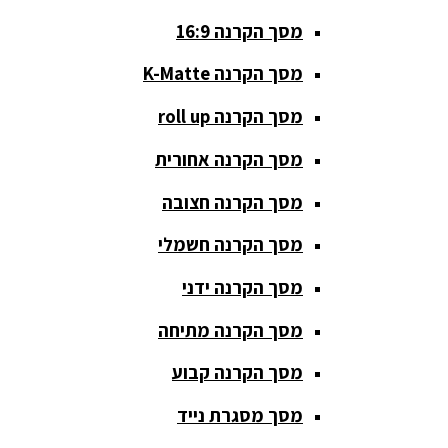
מסך הקרנה 16:9
סאבים
מוגברים
מסך הקרנה K-Matte
סטנדים K&M
מסך הקרנה roll up
סטנדים
מסך הקרנה אחורית
וחצובות
מסך הקרנה חצובה
ערכת קריוקי
שקטות
מסך הקרנה חשמלי
מערכות
מסך הקרנה ידני
הגברה
מסך הקרנה מתיחה
ציוד DJ
מסך הקרנה קבוע
פלטות DJ
מסך מסגרת נייד
קונטרולים