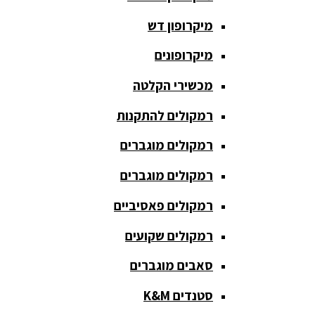
חגורת הגברה
מיקרופון דש
כבלים
ומתאמים
מיקרופונים
כריזה
מכשירי הקלטה
ומגפונים
רמקולים להתקנות
מדונה
אלחוטית
רמקולים מוגברים
מיקסר
רמקולים מוגברים
אומנים
רמקולים פאסיביים
מיקסרים
רמקולים שקועים
מוגברים
סאבים מוגברים
מיקרופון
אלחוטי
סטנדים K&M
מיקרופון דש