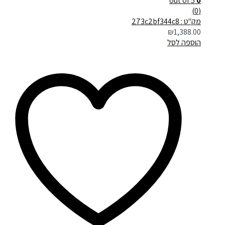
out of 5
0
(0)
מק"ט : 273c2bf344c8
₪
1,388.00
הוספה לסל