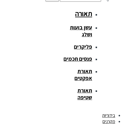
תאורה
עשן בועות
ושלג
פליקרים
פנסים חכמים
תאורת
אפקטים
תאורת
שטיפה
בידוריות
מקרנים