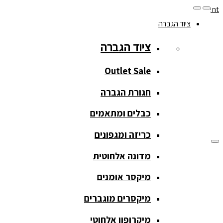
Skip to navigation
Skip to content
ציוד הגברה
077-208-0290
ציוד הגברה
מעקב הזמנות
חנות המוצרים
החשבון שלי
Outlet Sale
חגורת הגברה
כבלים ומתאמים
כריזה ומגפונים
מדונה אלחוטית
ציוד הגברה
מיקסר אומנים
ציוד הגברה
מיקסרים מוגברים
Outlet Sale
מיקרופון אלחוטי