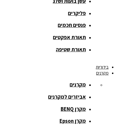
עשן בועות ושלג
מסך הקרנה
roll up
פליקרים
מסך הקרנה
פנסים חכמים
אחורית
תאורת אפקטים
מסך הקרנה
חצובה
תאורת שטיפה
מסך הקרנה
בידוריות
חשמלי
מקרנים
מסך הקרנה
מקרנים
ידני
אביזרים למקרנים
מסך הקרנה
מתיחה
מקרן BENQ
מסך הקרנה
מקרן Epson
קבוע