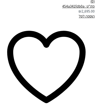
(0)
מק"ט : 454a341fdb0a
₪
2,695.00
הוספה לסל