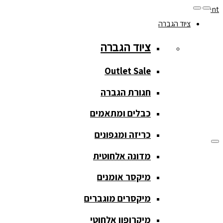
Skip to navigation
Skip to content
ציוד הגברה
077-208-0290
ציוד הגברה
מעקב הזמנות
חנות המוצרים
החשבון שלי
Outlet Sale
חגורת הגברה
כבלים ומתאמים
כריזה ומגפונים
מדונה אלחוטית
ציוד הגברה
מיקסר אומנים
ציוד הגברה
מיקסרים מוגברים
Outlet Sale
מיקרופון אלחוטי