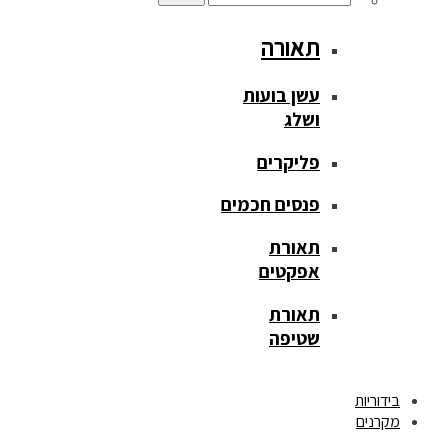
תאורה
עשן בועות
ושלג
פליקרים
פנסים חכמים
תאורת
אפקטים
תאורת
שטיפה
בידוריות
מקרנים