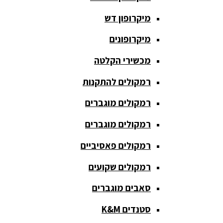
חגורת הגברה
מיקרופון דש
כבלים
ומתאמים
מיקרופונים
כריזה
מכשירי הקלטה
ומגפונים
רמקולים להתקנות
מדונה
אלחוטית
רמקולים מוגברים
מיקסר
רמקולים מוגברים
אומנים
רמקולים פאסיביים
מיקסרים
רמקולים שקועים
מוגברים
סאבים מוגברים
מיקרופון
אלחוטי
סטנדים K&M
מיקרופון דש