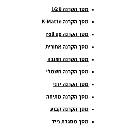
מסך הקרנה 16:9
סאבים
מוגברים
מסך הקרנה K-Matte
סטנדים K&M
מסך הקרנה roll up
סטנדים
מסך הקרנה אחורית
וחצובות
מסך הקרנה חצובה
ערכת קריוקי
שקטות
מסך הקרנה חשמלי
מערכות
מסך הקרנה ידני
הגברה
מסך הקרנה מתיחה
ציוד DJ
מסך הקרנה קבוע
פלטות DJ
מסך מסגרת נייד
קונטרולים