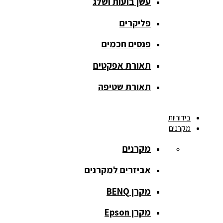
עשן בועות ושלג
מסך הקרנה
roll up
פליקרים
מסך הקרנה
פנסים חכמים
אחורית
תאורת אפקטים
מסך הקרנה
חצובה
תאורת שטיפה
מסך הקרנה
בידוריות
חשמלי
מקרנים
מסך הקרנה
מקרנים
ידני
אביזרים למקרנים
מסך הקרנה
מתיחה
מקרן BENQ
מסך הקרנה
מקרן Epson
קבוע