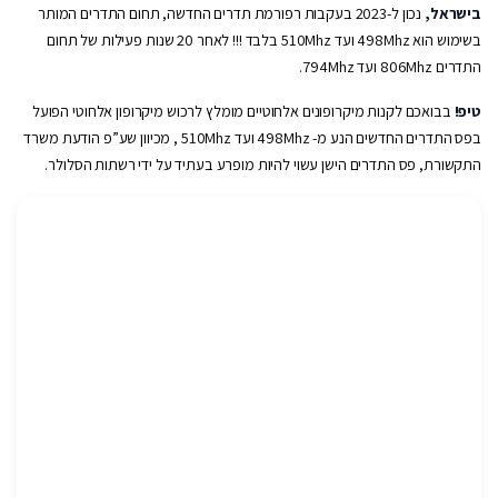
בישראל,
נכון ל-2023 בעקבות רפורמת תדרים החדשה, תחום התדרים המותר
בשימוש הוא 498Mhz ועד 510Mhz בלבד !!! לאחר 20 שנות פעילות של תחום
התדרים 806Mhz ועד 794Mhz.
טיפ!
בבואכם לקנות מיקרופונים אלחוטיים מומלץ לרכוש מיקרופון אלחוטי הפועל
בפס התדרים החדשים הנע מ- 498Mhz ועד 510Mhz , מכיוון שע”פ הודעת משרד
התקשורת, פס התדרים הישן עשוי להיות מופרע בעתיד על ידי רשתות הסלולר.