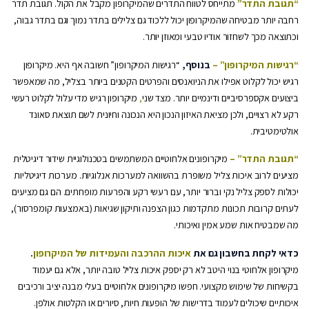
“תגובת התדר”
מתייחס לטווח התדרים שהמיקרופון מקבל את הקול. תגובת תדר
רחבה יותר מבטיחה שהמיקרופון יכול ללכוד גם צלילים בתדר נמוך וגם בתדר גבוה,
וכתוצאה מכך לשחזור אודיו טבעי ומאוזן יותר.
“רגישות המיקרופון” –
בנוסף,
“רגישות המיקרופון”
חשובה אף היא. מיקרופון
רגיש יכול לקלוט אפילו את הניואנסים והפרטים הקטנים ביותר בצליל, מה שמאפשר
ביצועים אקספרסיביים ודינמיים יותר. מצד
שני
,
מיקרופון רגיש מדי עלול לקלוט רעשי
רקע לא רצויים, ולכן מציאת האיזון הנכון היא הנכונה וחיונית לשם תוצאת סאונד
אולטימטיבית.
“תגובת התדר” –
מיקרופונים אלחוטיים המשתמשים בטכנולוגיית שידור דיגיטלית
מציעים לרוב איכות צליל משופרת בהשוואה למערכות אנלוגיות. מערכות דיגיטליות
יכולות לספק צליל נקי וברור יותר, עם רעשי רקע והפרעות מופחתים. הם גם מציעים
לעתים קרובות תכונות מתקדמות כגון הצפנה ותיקון שגיאות (באמצעות קומפרסור),
מה שמבטיח אות שמע אמין ואיכותי.
כדאי לקחת בחשבון גם את
איכות ההרכבה והעמידות של המיקרופון
.
מיקרופון אלחוטי בנוי היטב לא רק יספק איכות צליל טובה יותר, אלא גם יעמוד
בקשיחות של שימוש מקצועי. חפשו מיקרופונים אלחוטיים בעלי מבנה יציב ורכיבים
איכותיים שיכולים לעמוד בדרישות של הופעות חיות, סיורים או הקלטות אולפן.