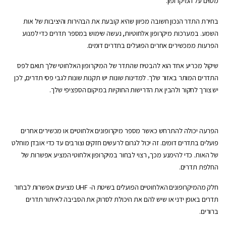
מסוים על המיקרופון.
בחירת התדר הנכון חשובה מכיוון שהיא קובעת את הבהירות והיציבות של אות
השמע. במערכות מיקרופון אלחוטיות, נעשה שימוש במספר תדרים כדי למנוע
הפרעות ממכשירים אחרים הפועלים בתדרים דומים.
שיקול מכריע אחד הוא להבטיח שהתדר של המיקרופון האלחוטי שלך תואם לפס
התדרים המותר באזור שלך. למדינות שונות יש תקנות שונות לגבי פסי תדרים, לכן
יש צורך לחקור ולהבין את הדרישות החוקיות במיקום הספציפי שלך.
הפרעה יכולה להתרחש כאשר מספר מיקרופונים אלחוטיים או מכשירים אחרים
פועלים בתדרים דומים. זה יכול לגרום לרעשים חזקים וצורבים עד כדי אובדן מוחלט
של האות. כדי להימנע מכך, רצוי לבחור במיקרופון אלחוטי המציע אפשרות של
החלפת תדרים.
חלק מהמיקרופונים האלחוטיים הפועלים בשיטת ה- UHF מציעים אפשרות לבחור
תדרים באופן ידני או שיש להם את היכולת לסרוק את הסביבה לאיתור תדרים
ברורים.