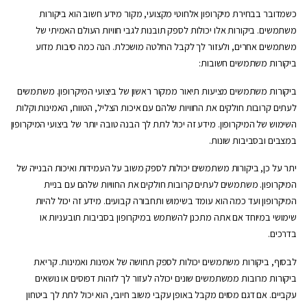
כשמדובר בבחירת מיקרופון אלחוטי מקצועי, מקור מידע חשוב הוא ביקורות
משתמשים. ביקורות אלו יכולות לספק תובנות לגבי חוויות העולם האמיתי של
משתמשים אחרים, ולעזור לך לקבל החלטה מושכלת. הנה כמה סיבות מדוע
ביקורות משתמשים חשובות:
ביקורות משתמשים מציעות תיאור ממקור ראשון של ביצועי המיקרופון. משתמשים
לעתים קרובות חולקים את החוויות שלהם עם איכות הצליל, הטווח, האמינות וקלות
השימוש של המיקרופון. מידע זה יכול לתת לך הבנה טובה יותר של ביצועי המיקרופון
במצבים ובסביבות שונות.
יתר על כן, ביקורות משתמשים יכולות לספק משוב על העמידות ואיכות הבנייה של
המיקרופון. משתמשים לעתים קרובות חולקים את החוויות שלהם עם בניית
המיקרופון ועד כמה הוא עומד בשימוש ותחבורה קבועים. מידע זה יכול להיות
שימושי במיוחד אם אתה מתכנן להשתמש במיקרופון בסביבות תובעניות או
בדרכים.
לבסוף, ביקורות משתמשים יכולות לספק תחושה של אמינות ואמינות. קריאת
ביקורות מרובות ממשתמשים שונים יכולה לעזור לך לזהות דפוסים או נושאים
עקביים. אם דגם מסוים מקבל באופן עקבי משוב חיובי, הוא יכול לתת לך ביטחון