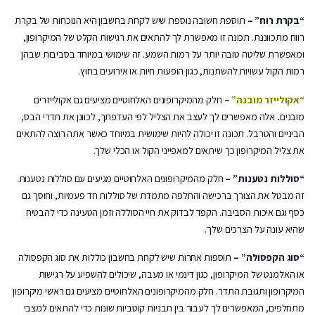
“בקרת רוח” –
תוספת חשובה נוספת שיש לקחת בחשבון היא הנוכחות של בקרת
רווח מתכווננת. תכונה זו מאפשרת לך להתאים את רגישות הקלט של המיקרופון,
ומאפשרת שליטה טובה יותר על רמות השמע. זה שימושי במיוחד בסביבות שבהן
רמות הקול עשויות להשתנות, כגון הופעות חיות או אירועים בחוץ.
“אקולייזר מובנה”
–
חלק מהמיקרופונים האלחוטיים מציעים גם אקולייזרים
מובנים
.
אלה מאפשרים לך לעצב את הצליל לפי העדפתך, לכוונן את תדרי הבס,
הביניים והטרבל. תכונה זו יכולה להיות שימושית במיוחד כאשר אתה רוצה להתאים
את צליל המיקרופון כך שיתאים למאפייני הקול או הכלי שלך.
“סוללות נטענות” –
חלק מהמיקרופונים האלחוטיים מגיעים עם סוללות נטענות.
זה מבטל את הצורך ברכישה והחלפה מתמדת של סוללות חד פעמיות, וחוסך גם
כסף וגם איכות הסביבה. הקפד לבדוק את חיי הסוללה וזמן הטעינה כדי להבטיח
שהיא עונה על הצרכים שלך.
“סוג הקפסולה” –
תוספות אחרות שיש לקחת בחשבון כוללות את סוג הקפסולה
או האלמנט של המיקרופון, כגון דינמי או מעבה, שיכולים להשפיע על רגישות
המיקרופון ותגובת התדר. חלק מהמיקרופונים האלחוטיים מציעים גם ראשי מיקרופון
מתחלפים, המאפשרים לך לעבור בין תבניות קוטביות שונות כדי להתאים למצבי