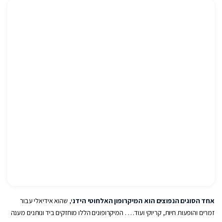
אחד הסוגים הנפוצים הוא המיקרופון האלחוטי הידנ
י, שהוא אידיאלי עבור
זמרים והופעות חיות, קריוקי ועוד… . המיקרופונים הללו מוחזקים ביד ונותנים מענה