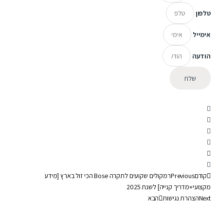
טלפון
אימייל
הודעה
שלח
קודם
Previous
רמקולים שקועים לתקרה Bose הכי זול בארץ [מידע
מקצועי+מדריך קנייה] לשנת 2025
Next
הצהרת נגישות
הבא