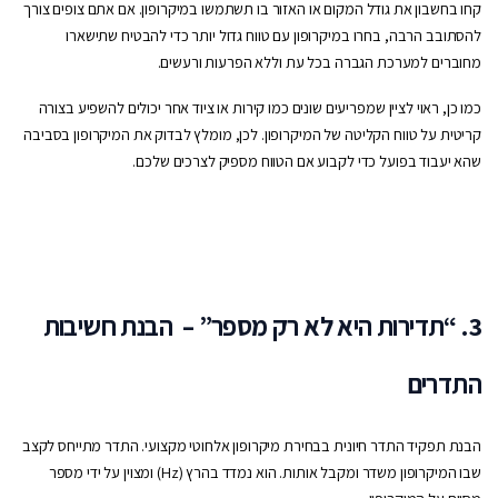
קחו בחשבון את גודל המקום או האזור בו תשתמשו במיקרופון. אם אתם צופים צורך
להסתובב הרבה, בחרו במיקרופון עם טווח גדול יותר כדי להבטיח שתישארו
מחוברים למערכת הגברה בכל עת וללא הפרעות ורעשים.
כמו כן, ראוי לציין שמפריעים שונים כמו קירות או ציוד אחר יכולים להשפיע בצורה
קריטית על טווח הקליטה של המיקרופון. לכן, מומלץ לבדוק את המיקרופון בסביבה
שהא יעבוד בפועל כדי לקבוע אם הטווח מספיק לצרכים שלכם.
3. “תדירות היא לא רק מספר” – הבנת חשיבות
התדרים
הבנת תפקיד התדר חיונית בבחירת מיקרופון אלחוטי מקצועי. התדר מתייחס לקצב
שבו המיקרופון משדר ומקבל אותות. הוא נמדד בהרץ (Hz) ומצוין על ידי מספר