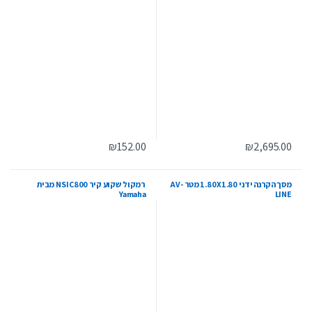
₪
152.00
₪
2,695.00
מסך הקרנה ידני 1.80X1.80 מטר AV-
‏ רמקול שקוע קיר NSIC800 מבית
Yamaha
LINE