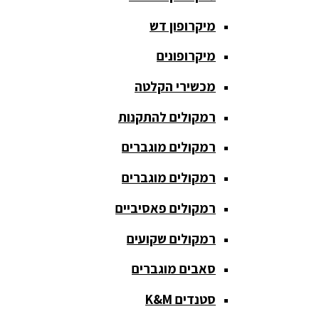
חגורת הגברה
מיקרופון דש
כבלים
ומתאמים
מיקרופונים
כריזה
מכשירי הקלטה
ומגפונים
רמקולים להתקנות
מדונה
אלחוטית
רמקולים מוגברים
מיקסר
רמקולים מוגברים
אומנים
רמקולים פאסיביים
מיקסרים
רמקולים שקועים
מוגברים
סאבים מוגברים
מיקרופון
אלחוטי
סטנדים K&M
מיקרופון דש