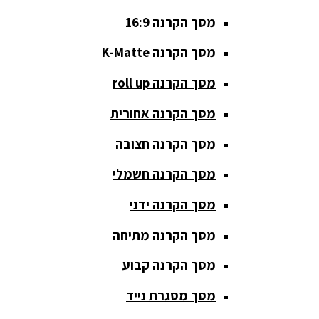
מסך הקרנה 16:9
סאבים
מוגברים
מסך הקרנה K-Matte
סטנדים K&M
מסך הקרנה roll up
סטנדים
מסך הקרנה אחורית
וחצובות
מסך הקרנה חצובה
ערכת קריוקי
שקטות
מסך הקרנה חשמלי
מערכות
מסך הקרנה ידני
הגברה
מסך הקרנה מתיחה
ציוד DJ
מסך הקרנה קבוע
פלטות DJ
מסך מסגרת נייד
קונטרולים