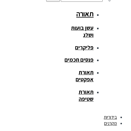
תאורה
עשן בועות
ושלג
פליקרים
פנסים חכמים
תאורת
אפקטים
תאורת
שטיפה
בידוריות
מקרנים