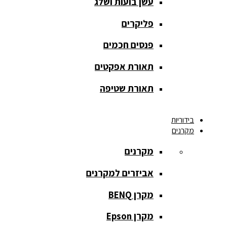
עשן בועות ושלג
מסך הקרנה
roll up
פליקרים
מסך הקרנה
פנסים חכמים
אחורית
תאורת אפקטים
מסך הקרנה
חצובה
תאורת שטיפה
מסך הקרנה
בידוריות
חשמלי
מקרנים
מסך הקרנה
מקרנים
ידני
אביזרים למקרנים
מסך הקרנה
מתיחה
מקרן BENQ
מסך הקרנה
מקרן Epson
קבוע