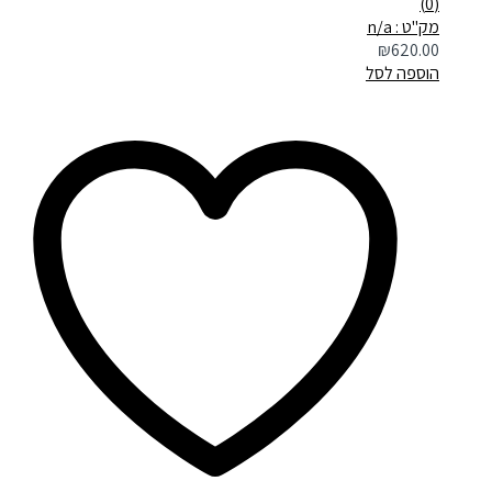
(0)
מק"ט : n/a
₪
620.00
הוספה לסל