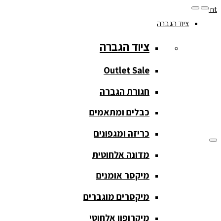
Skip to navigation
Skip to content
ציוד הגברה
077-208-0290
ציוד הגברה
מעקב הזמנות
חנות המוצרים
החשבון שלי
Outlet Sale
חגורת הגברה
כבלים ומתאמים
כריזה ומגפונים
מדונה אלחוטית
ציוד הגברה
מיקסר אומנים
ציוד הגברה
מיקסרים מוגברים
Outlet Sale
מיקרופון אלחוטי