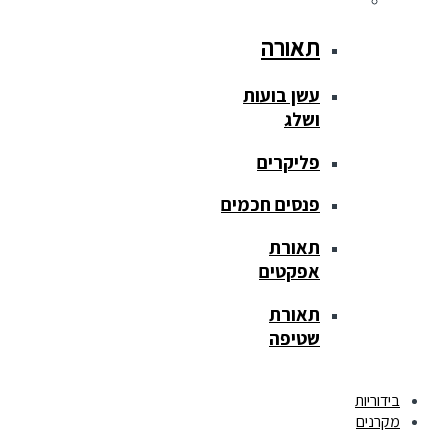
תאורה
עשן בועות
ושלג
פליקרים
פנסים חכמים
תאורת
אפקטים
תאורת
שטיפה
בידוריות
מקרנים