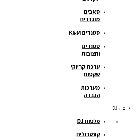
סאבים
מוגברים
סטנדים K&M
סטנדים
וחצובות
ערכת קריוקי
שקטות
מערכות
הגברה
ציוד DJ
פלטות DJ
קונטרולים