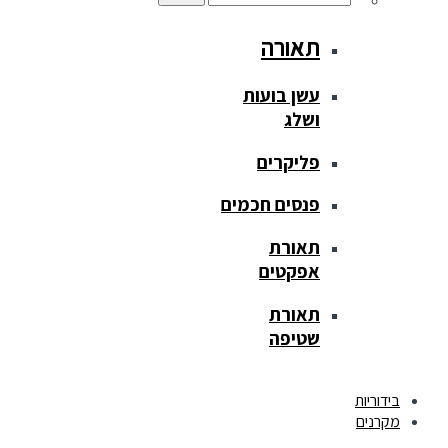
תאורה
עשן בועות
ושלג
פליקרים
פנסים חכמים
תאורת
אפקטים
תאורת
שטיפה
בידוריות
מקרנים