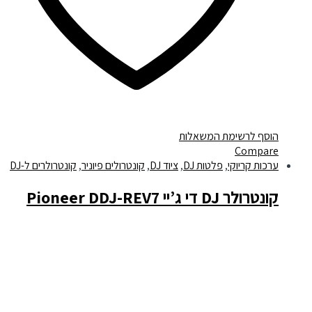
הוסף לרשימת המשאלות
Compare
ערכות קריוקי
,
פלטות DJ
,
ציוד DJ
,
קונטרולים פיוניר
,
קונטרולרים ל-DJ
קונטרולר DJ די ג’יי Pioneer DDJ-REV7