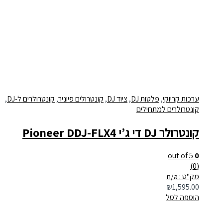
ערכות קריוקי
,
פלטות DJ
,
ציוד DJ
,
קונטרולים פיוניר
,
קונטרולרים ל-DJ
,
קונטרולרים למתחילים
קונטרולר DJ די ג’י Pioneer DDJ-FLX4
out of 5
0
(0)
מק"ט : n/a
₪
1,595.00
הוספה לסל