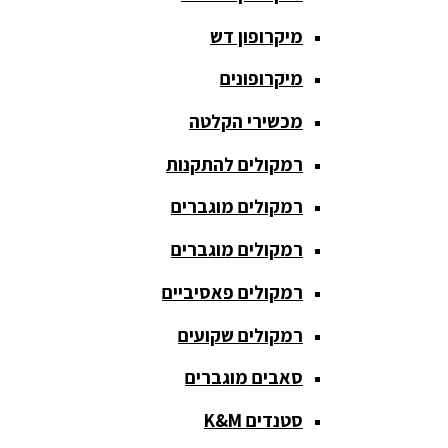
חגורת הגברה
מיקרופון דש
כבלים
ומתאמים
מיקרופונים
כריזה
מכשירי הקלטה
ומגפונים
רמקולים להתקנות
מדונה
אלחוטית
רמקולים מוגברים
מיקסר
רמקולים מוגברים
אומנים
רמקולים פאסיביים
מיקסרים
רמקולים שקועים
מוגברים
סאבים מוגברים
מיקרופון
אלחוטי
סטנדים K&M
מיקרופון דש