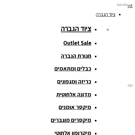
Skip to navigation
Skip to content
ציוד הגברה
077-208-0290
ציוד הגברה
מעקב הזמנות
חנות המוצרים
החשבון שלי
Outlet Sale
חגורת הגברה
כבלים ומתאמים
כריזה ומגפונים
מדונה אלחוטית
ציוד הגברה
מיקסר אומנים
ציוד הגברה
מיקסרים מוגברים
Outlet Sale
מיקרופון אלחוטי