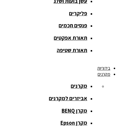
עשן בועות ושלג
מסך הקרנה
roll up
פליקרים
מסך הקרנה
פנסים חכמים
אחורית
תאורת אפקטים
מסך הקרנה
חצובה
תאורת שטיפה
מסך הקרנה
בידוריות
חשמלי
מקרנים
מסך הקרנה
מקרנים
ידני
אביזרים למקרנים
מסך הקרנה
מתיחה
מקרן BENQ
מסך הקרנה
מקרן Epson
קבוע