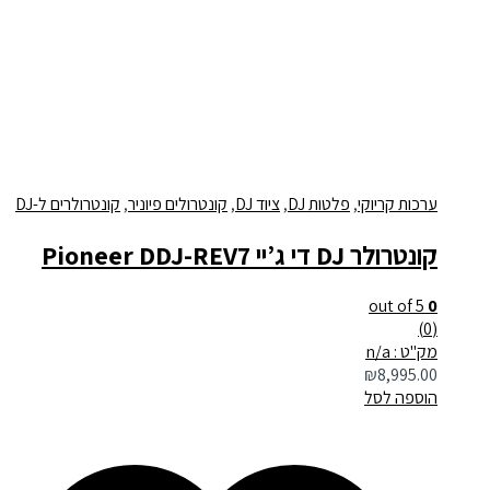
ערכות קריוקי
,
פלטות DJ
,
ציוד DJ
,
קונטרולים פיוניר
,
קונטרולרים ל-DJ
קונטרולר DJ די ג’יי Pioneer DDJ-REV7
out of 5
0
(0)
מק"ט : n/a
₪
8,995.00
הוספה לסל