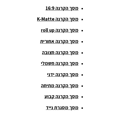
מסך הקרנה 16:9
סאבים
מוגברים
מסך הקרנה K-Matte
סטנדים K&M
מסך הקרנה roll up
סטנדים
מסך הקרנה אחורית
וחצובות
מסך הקרנה חצובה
ערכת קריוקי
שקטות
מסך הקרנה חשמלי
מערכות
מסך הקרנה ידני
הגברה
מסך הקרנה מתיחה
ציוד DJ
מסך הקרנה קבוע
פלטות DJ
מסך מסגרת נייד
קונטרולים