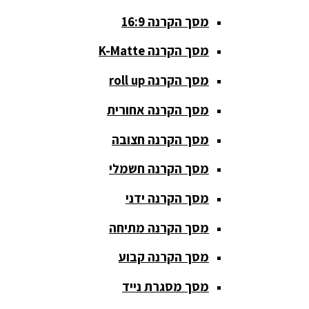
מסך הקרנה 16:9
סאבים
מוגברים
מסך הקרנה K-Matte
סטנדים K&M
מסך הקרנה roll up
סטנדים
מסך הקרנה אחורית
וחצובות
מסך הקרנה חצובה
ערכת קריוקי
שקטות
מסך הקרנה חשמלי
מערכות
מסך הקרנה ידני
הגברה
מסך הקרנה מתיחה
ציוד DJ
מסך הקרנה קבוע
פלטות DJ
מסך מסגרת נייד
קונטרולים