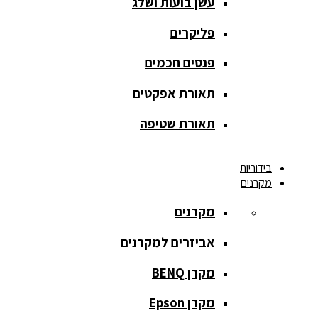
עשן בועות ושלג
מסך הקרנה
roll up
פליקרים
מסך הקרנה
פנסים חכמים
אחורית
תאורת אפקטים
מסך הקרנה
חצובה
תאורת שטיפה
מסך הקרנה
בידוריות
חשמלי
מקרנים
מסך הקרנה
מקרנים
ידני
אביזרים למקרנים
מסך הקרנה
מתיחה
מקרן BENQ
מסך הקרנה
מקרן Epson
קבוע