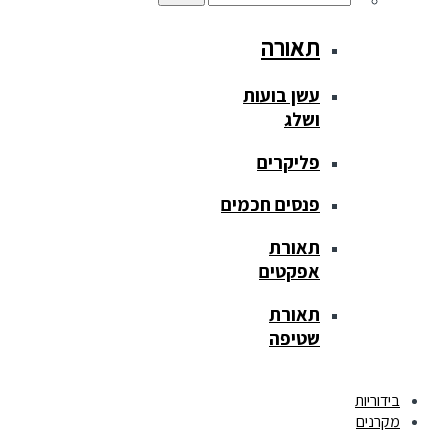
תאורה
עשן בועות
ושלג
פליקרים
פנסים חכמים
תאורת
אפקטים
תאורת
שטיפה
בידוריות
מקרנים