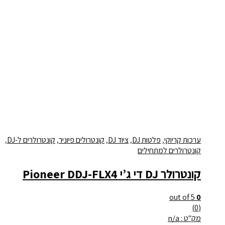
ערכות קריוקי
,
פלטות DJ
,
ציוד DJ
,
קונטרולים פיוניר
,
קונטרולרים ל-DJ
,
קונטרולרים למתחילים
קונטרולר DJ די ג’י Pioneer DDJ-FLX4
out of 5
0
(0)
מק"ט : n/a