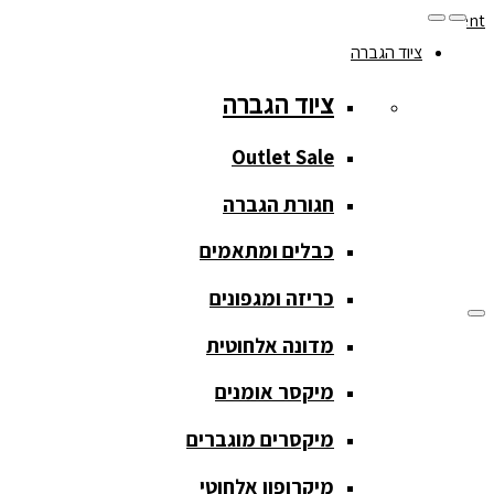
Skip to navigation
Skip to content
ציוד הגברה
077-208-0290
ציוד הגברה
מעקב הזמנות
חנות המוצרים
החשבון שלי
Outlet Sale
חגורת הגברה
כבלים ומתאמים
כריזה ומגפונים
מדונה אלחוטית
ציוד הגברה
מיקסר אומנים
ציוד הגברה
מיקסרים מוגברים
Outlet Sale
מיקרופון אלחוטי