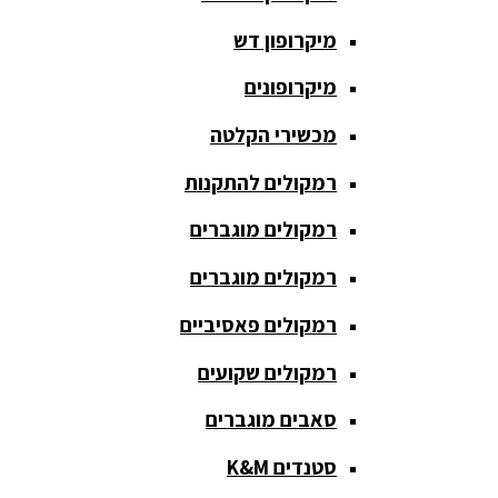
חגורת הגברה
מיקרופון דש
כבלים
ומתאמים
מיקרופונים
כריזה
מכשירי הקלטה
ומגפונים
רמקולים להתקנות
מדונה
אלחוטית
רמקולים מוגברים
מיקסר
רמקולים מוגברים
אומנים
רמקולים פאסיביים
מיקסרים
רמקולים שקועים
מוגברים
סאבים מוגברים
מיקרופון
אלחוטי
סטנדים K&M
מיקרופון דש