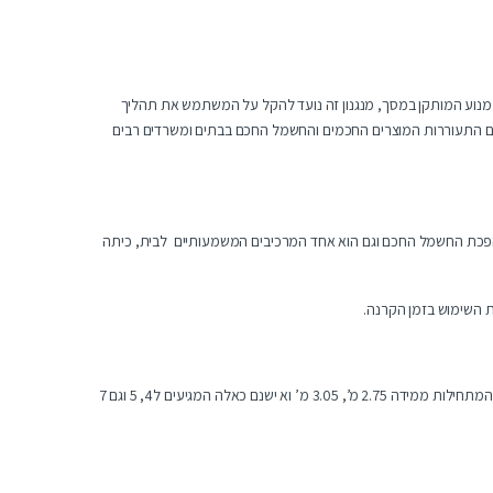
מנוע המותקן במסך, מנגנון זה נועד להקל על המשתמש את תהליך
מלי הוא מוצר פופולרי מאוד, עם התעוררות המוצרים החכמים והחשמל החכם בבתים ומשרדים רבים
מהפכת החשמל החכם וגם הוא אחד המרכיבים המשמעותיים לבית, כיתה
ת השימוש בזמן הקרנה.
חשמליים מגיע במידות רבות ושונות, החל מ1.25 מ’ והלאה אל 1.5מ’ , 1.8 מ’ 2.0 מ’, 2.44מ, וכמובן מידות גדולות יותר, הדורשות מנועים חזקים יותר המתחילות ממידה 2.75 מ’, 3.05 מ’ וא ישנם כאלה המגיעים ל4, 5 וגם 7