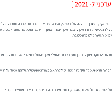
ל- 2021 ]
ה ממקרן, ומנגנון ההפעלה שלו חשמלי, זאת אומרת שהפתיחה או הסגירה מתבצעת ע”י 
רדת/העלאת מסך ההקרנה, במקרים רבים ע”י שלט רחוק הנותן לנו 3 פעולות בסיסיות, הורד מסך, העלה מסך ועצור. המסך החש
יומית אשר כולנו מתנסים בה.
ם שבו יש מקרן ניתן להתקין מסך הקרנה חשמלי. מסך חשמלי פופולרי מאוד כיום עקב 
ההקרנה הראשי, מסך הקרנה חשמלי יכול להתאים בצורה אופטימלית ולהקל מאוד על חוויי