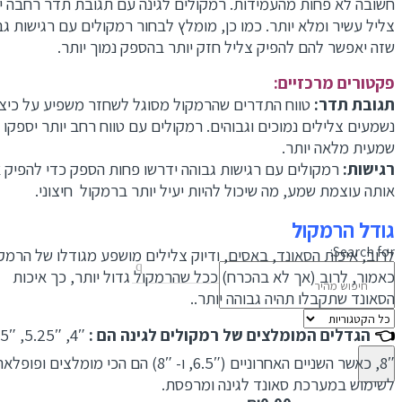
חשובה לא פחות מהעמידות. רמקולים לגינה עם תגובת תדר רחבה יפי
צליל עשיר ומלא יותר.
כמו כן, מומלץ לבחור רמקולים עם רגישות גבו
שזה יאפשר להם להפיק צליל חזק יותר בהספק נמוך יותר.
פקטורים מרכזיים:
תגובת תדר:
טווח התדרים שהרמקול מסוגל לשחזר משפיע על כיצד
נשמעים צלילים נמוכים וגבוהים. רמקולים עם טווח רחב יותר יספקו חו
שמעית מלאה יותר.
רגישות:
רמקולים עם רגישות גבוהה ידרשו פחות הספק כדי להפיק א
אותה עוצמת שמע, מה שיכול להיות יעיל יותר ברמקול חיצוני.
גודל הרמקול
Search for:
לרוב, איכות הסאונד, באסים, ודיוק צלילים מושפע מגודלו של הרמקול
ציוד הגברה
כאמור, לרוב (אך לא בהכרח) ככל שהרמקול גדול יותר, כך איכות
הסאונד שתקבלו תהיה גבוהה יותר..
👈
הגדלים המומלצים של רמקולים לגינה הם :
8″, כאשר השניים האחרוניים (6.5″, ו- 8″) הם הכי מומלצים ופופל
לשימוש במערכת סאונד לגינה ומרפסת.