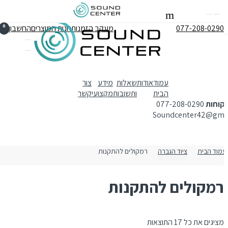
Skip to navigation
Skip to content
0
077-208-0290
מעקב הזמנות
חנות המוצרים
החשבון שלי
עמוד
אודות
שאלות
מידע
צור
הבית
ותשובות
מקצועי
קשר
וחות
077-208-0290
Soundcenter42@gm
מוד הבית
ציוד הגברה
רמקולים להתקנות
רמקולים להתקנות
מציגים את כל ⁦17⁩ התוצאות