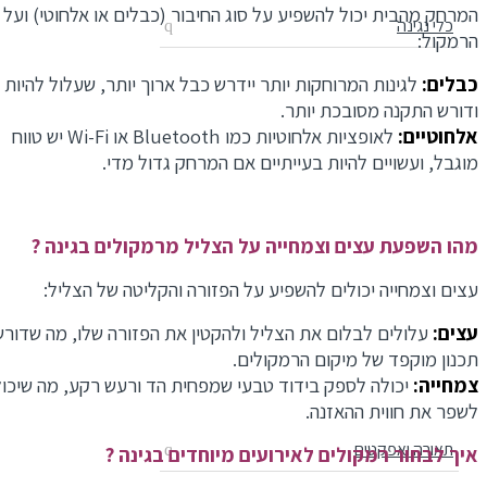
המרחק מהבית יכול להשפיע על סוג החיבור (כבלים או אלחוטי) ועל סו
כלי נגינה
הרמקול:
כבלים:
לגינות המרוחקות יותר יידרש כבל ארוך יותר, שעלול להיות י
ודורש התקנה מסובכת יותר.
אלחוטיים:
לאופציות אלחוטיות כמו Bluetooth או Wi-Fi יש טווח
מוגבל, ועשויים להיות בעייתיים אם המרחק גדול מדי.
מהו השפעת עצים וצמחייה על הצליל מרמקולים בגינה ?
עצים וצמחייה יכולים להשפיע על הפזורה והקליטה של הצליל:
עצים:
עלולים לבלום את הצליל ולהקטין את הפזורה שלו, מה שדורש
תכנון מוקפד של מיקום הרמקולים.
צמחייה:
יכולה לספק בידוד טבעי שמפחית הד ורעש רקע, מה שיכול
לשפר את חווית ההאזנה.
תאורה ואפקטים
איך לבחור רמקולים לאירועים מיוחדים בגינה ?