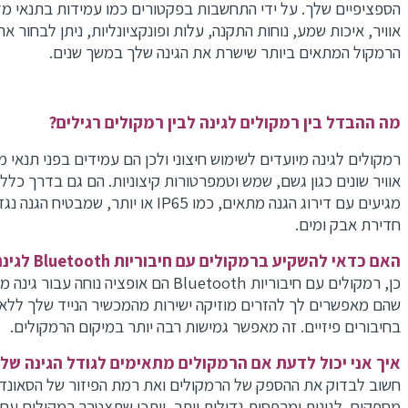
הספציפיים שלך. על ידי התחשבות בפקטורים כמו עמידות בתנאי מזג
אוויר, איכות שמע, נוחות התקנה, עלות ופונקציונליות, ניתן לבחור את
הרמקול המתאים ביותר שישרת את הגינה שלך במשך שנים.
מ
ה ההבדל בין רמקולים לגינה לבין רמקולים רגילים?
רמקולים לגינה מיועדים לשימוש חיצוני ולכן הם עמידים בפני תנאי מז
אוויר שונים כגון גשם, שמש וטמפרטורות קיצוניות. הם גם בדרך כלל
מגיעים עם דירוג הגנה מתאים, כמו IP65 או יותר, שמבטיח הגנה נגד
חדירת אבק ומים.
האם כדאי להשקיע ברמקולים עם חיבוריות Bluetooth לגינה?
כן, רמקולים עם חיבוריות Bluetooth הם אופציה נוחה עבור גינה
שהם מאפשרים לך להזרים מוזיקה ישירות מהמכשיר הנייד שלך ללא צ
בחיבורים פיזיים. זה מאפשר גמישות רבה יותר במיקום הרמקולים.
איך אני יכול לדעת אם הרמקולים מתאימים לגודל הגינה שלי?
חשוב לבדוק את ההספק של הרמקולים ואת רמת הפיזור של הסאונד 
מספקים. לגינות ומרפסות גדולות יותר, ייתכן שתצטרך רמקולים עם