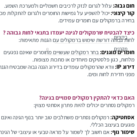
חום גבוה:
עלול לגרום לנזק לרכיבים חשמליים ולמערכת השמע.
קור קיצוני:
י
כול להשפיע על גמישות החומרים ולגרום להתקלות מכניו
בחירה ברמקולים עם חומרים עמידים.
כיצד להבטיח שרמקולים לגינה יעמדו בתנאי לחות גבוהה ?
בידוריות
לחות גבוהה דורשת שימוש ברמקולים עם הגנות מתאימות:
מקרנים
חומרים מוגנים:
בחר רמקולים שעשויים מחומרים שאינם נפגעים
מלחות, כגון פלסטיקים מיוחדים או מתכות מצופות.
דירוג IP:
וודא שהרמקולים עומדים בדירוג הגנה גבוה שמבטיח הגנה
מפני חדירת לחות ומים.
האם כדאי להתקין רמקולים סמויים בגינה?
רמקולים נסתרים יכולים להיות פתרון אסתטי מצוין:
אסתטיקה:
רמקולים נסתרים משתלבים טוב יותר בנוף הגינה ואינם
פוגעים בעיצוב הכללי.
שימור נוף:
אם חשוב לך לשמור על מראה טבעי או עיצובי של הגינה,