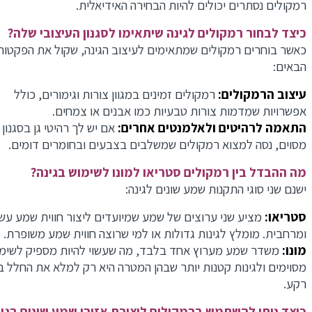
רמקולים נסתרים יכולים להיות הבחירה האידיאלית.
כיצד לבחור רמקולים לגינה שיתאימו לסגנון העיצובי שלה?
כאשר בוחרים רמקולים שמתאימים לעיצוב הגינה, שקול את הפקטורי
הבאים:
עיצוב הרמקולים:
רמקולים זמינים במגוון צורות וגימורים, כולל
אפשרויות שמדמות צורות טבעיות כמו אבנים או צמחים.
התאמה לרהיטים ולאלמנטים אחרים:
אם יש לך רהיטי גן בסגנון
מסוים, נסה למצוא רמקולים שמשלבים בצבעים ובחומרים דומים.
מה ההבדל בין רמקולים סטריאו למונו לשימוש בגינה?
ישנם שני סוגי התקנות שמע שונים לגינה:
סטריאו:
מציע שני ערוצים של שמע שמיועדים ליצור חווית שמע עשי
ומרחבית. מומלץ לגינות גדולות או למי שרוצה חווית שמע משופרת.
מונו:
משדר שמע מערוץ אחד בלבד, מה שעשוי להיות מספיק לשימוש
מסוימים ולגינות קטנות יותר שבהן המטרה היא רק למלא את החלל בצ
רקע.
כיצד ניתן להשתמש ברמקולים ליצירת אזורי שמע שונים בגינה