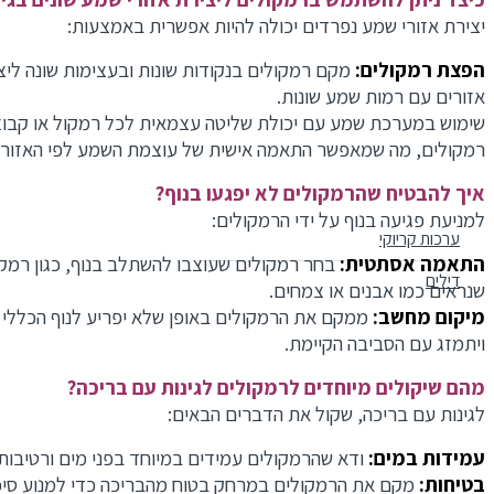
יצירת אזורי שמע נפרדים יכולה להיות אפשרית באמצעות:
הפצת רמקולים:
מקם רמקולים בנקודות שונות ובעצימות שונה ליצי
אזורים עם רמות שמע שונות.
שימוש במערכת שמע עם יכולת שליטה עצמאית לכל רמקול או קבוצ
רמקולים, מה שמאפשר התאמה אישית של עוצמת השמע לפי האזור.
איך להבטיח שהרמקולים לא יפגעו בנוף?
למניעת פגיעה בנוף על ידי הרמקולים:
ערכות קריוקי
התאמה אסתטית:
בחר רמקולים שעוצבו להשתלב בנוף, כגון רמקו
דילים
שנראים כמו אבנים או צמחים.
מיקום מחשב:
ממקם את הרמקולים באופן שלא יפריע לנוף הכללי
ויתמזג עם הסביבה הקיימת.
מהם שיקולים מיוחדים לרמקולים לגינות עם בריכה?
לגינות עם בריכה, שקול את הדברים הבאים:
עמידות במים:
ודא שהרמקולים עמידים במיוחד בפני מים ורטיבות.
בטיחות:
מקם את הרמקולים במרחק בטוח מהבריכה כדי למנוע סיכון