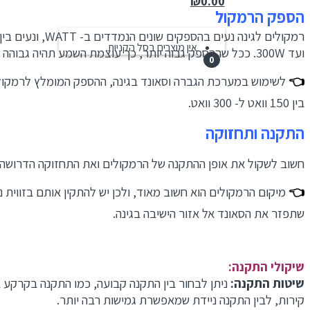
₪
0.00
הספק הרמקול
רמקולי
אין מוצרים בסל הקניות.
ועד 300W. ככל שההספק גבוה יותר, כך עוצמת השמע תהיה גבוהה יותר.
0
👈
לשימוש במערכת הגברה וסאונד בגינה, ההספק המומלץ לרמקול 
בין 150 וואט ל- 300 וואט.
התקנה ותחזוקה
חשוב לשקול את אופן ההתקנה של הרמקולים ואת התחזוקה הדרושה.
👈
מיקום הרמקולים הוא חשוב מאוד, ולכן יש להתקין אותם בזווית נכ
שתפזר את הסאונד אל אזור הישיבה בגינה.
שיקולי התקנה:
שיטות התקנה:
ניתן לבחור בין התקנה קבועה, כמו התקנה בקרקע או
קירות, לבין התקנה ניידת שמאפשרת גמישות רבה יותר.