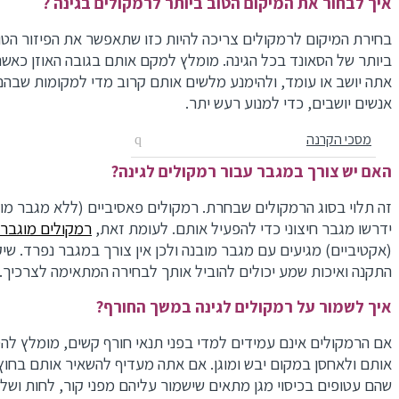
איך לבחור את המיקום הטוב ביותר לרמקולים בגינה ?
בחירת המיקום לרמקולים צריכה להיות כזו שתאפשר את הפיזור הטוב
ביותר של הסאונד בכל הגינה. מומלץ למקם אותם בגובה האוזן כאשר
אתה יושב או עומד, ולהימנע מלשים אותם קרוב מדי למקומות שבהם
אנשים יושבים, כדי למנוע רעש יתר.
מסכי הקרנה
האם יש צורך במגבר עבור רמקולים לגינה?
זה תלוי בסוג הרמקולים שבחרת. רמקולים פאסיביים (ללא מגבר מוב
ידרשו מגבר חיצוני כדי להפעיל אותם. לעומת זאת,
רמקולים מוגברים
(אקטיביים) מגיעים עם מגבר מובנה ולכן אין צורך במגבר נפרד. שיקו
התקנה ואיכות שמע יכולים להוביל אותך לבחירה המתאימה לצרכיך.
איך לשמור על רמקולים לגינה במשך החורף?
אם הרמקולים אינם עמידים למדי בפני תנאי חורף קשים, מומלץ להסי
אותם ולאחסן במקום יבש ומוגן. אם אתה מעדיף להשאיר אותם בחוץ, 
שהם עטופים בכיסוי מגן מתאים שישמור עליהם מפני קור, לחות ושלג.