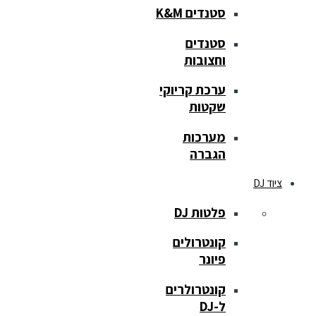
סטנדים K&M
סטנדים
וחצובות
ערכת קריוקי
שקטות
מערכות
הגברה
ציוד DJ
פלטות DJ
קונטרולים
פיונר
קונטרולרים
ל-DJ