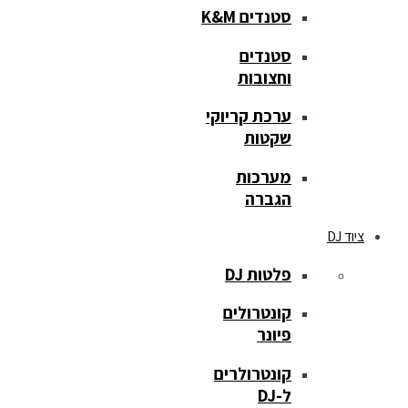
סטנדים K&M
סטנדים
וחצובות
ערכת קריוקי
שקטות
מערכות
הגברה
ציוד DJ
פלטות DJ
קונטרולים
פיונר
קונטרולרים
ל-DJ