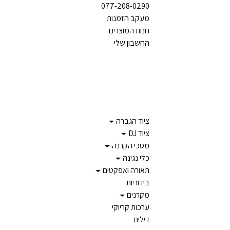
Ski
Ski
077-208-0290
t
t
מעקב הזמנות
navigatio
conten
חנות המוצרים
החשבון שלי
ציוד הגברה
ציוד DJ
מסכי הקרנה
כלי נגינה
תאורה ואפקטים
בידוריות
מקרנים
ערכות קריוקי
דילים