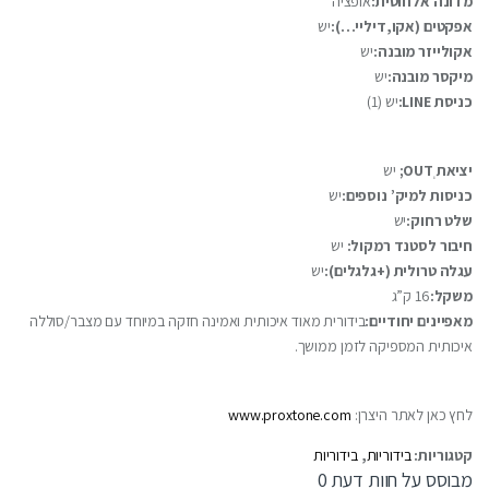
מדונה אלחוטית:
אופציה
אפקטים (אקו,דיליי…):
יש
אקולייזר מובנה:
יש
מיקסר מובנה:
יש
כניסת LINE:
יש (1)
יציאת OUTְ;
יש
כניסות למיק’ נוספים:
יש
שלט רחוק:
יש
חיבור לסטנד רמקול:
יש
עגלה טרולית (+גלגלים):
יש
משקל:
16 ק”ג
מאפיינים יחודיים:
בידורית מאוד איכותית ואמינה חזקה במיוחד עם מצבר/סוללה
איכותית המספיקה לזמן ממושך.
לחץ כאן לאתר היצרן:
www.proxtone.com
קטגוריות:
בידוריות
,
בידוריות
מבוסס על חוות דעת 0