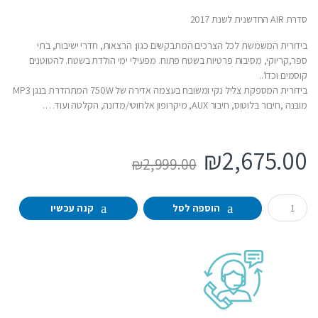
סדרת AIR החדשנית לשנת 2017
בידורית המשמשת לכל הצרכים המתבקשים כגון: הרצאות, חדרי ישיבות, בתי
ספר,קריוקי, מסיבות פרטיות בשטח פתוח. מפעילי ימי הולדת בשטח. להטוטנים
קוסמים וכדו’..
בידורית המספקת צליל נקי ומשובח בעצמה אדירה של 750W המתהדרת בנגן MP3
מובנה ,חיבור בלוטוס, חיבור AUX, מיקרופון אלחוטי/מדונה, הקלטה ועוד….
₪
2,675.00
₪
2,999.00
Q
הוספה לסל
קנה עכשיו
u
a
n
t
i
t
y