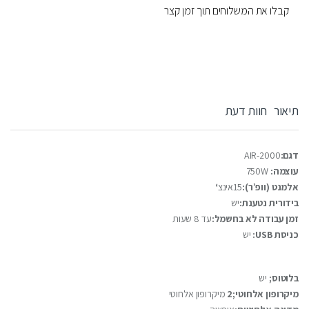
קבלו את המשלוחים תוך זמן קצר
תיאור
חוות דעת
דגם:
AIR-2000
עוצמה:
750W
אלמנט (וופ’ר):
15אינצ
‘
בידורית נטענת:
יש
זמן עבודה לא בחשמל:
עד 8 שעות
כניסת USB:
יש
בלוטוס;
יש
מיקרופון אלחוטי;2
מיקרופון אלחוטי