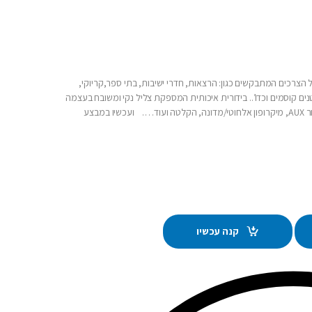
2018 בידורית המשמשת לכל הצרכים המתבקשים כגון: הרצאות, חדרי ישיבות, בתי ספר,קריוקי,
ם קוסמים וכדו’.. בידורית איכותית המספקת צליל נקי ומשובח בעצמה
אדירה 300W המתהדרת בנגן MP3 מובנה ,חיבור בלוטוס, חיבור AUX, מיקרופון אלחוטי/מדונה, הקלטה ועוד…. ועכשיו במבצע
קנה עכשיו