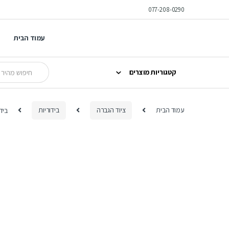
Ski
Ski
077-208-0290
t
t
navigatio
conten
עמוד הבית
Search
קטגוריות מוצרים
for:
עמוד הבית
ציוד הגברה
בידוריות
בידורית -300