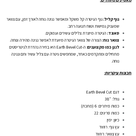
מאפיינים מיוחדים:
גוף קליל:
גוף הגיטרה קל משקל ומאפשר נגינה נוחה לאורך זמן, עם צוואר
שמעניק גמישות וטווח תנועה רחב.
סאונד:
הגיטרה מייצרת צלילים עשירים ועמוקים.
צוואר נוח:
הצורה של צוואר הגיטרה מיועדת לאפשר נגינה מהירה ונוחה.
לנגן כמו מקצוענים:
ה-Earth Bevel Cut היא בחירה נהדרת לגיטריסטים
מתחילים ומתקדמים כאחד, שמחפשים גיטרה עם צליל עשיר וחם ונגינה
נוחה.
תכונות עיקריות:
דגם: Earth Bevel Cut
גודל: 38″
כמות מיתרים: 6 (מתכת)
כמות סריגים: 22
כיוון: ימין
עץ גוף: רוזווד
עץ צוואר: רוזווד