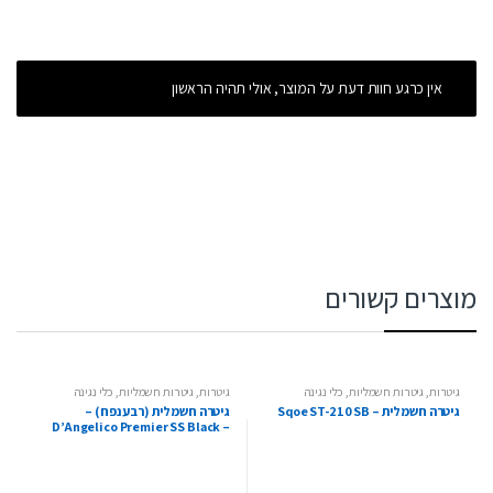
אין כרגע חוות דעת על המוצר, אולי תהיה הראשון
מוצרים קשורים
גיטרות
,
גיטרות חשמליות
,
כלי נגינה
גיטרות
,
גיטרות חשמליות
,
כלי נגינה
גיטרה חשמלית – Sqoe ST-210 SB
גיטרה חשמלית (רבע נפח) –
D’Angelico Premier SS Black –
Stair Step Tail