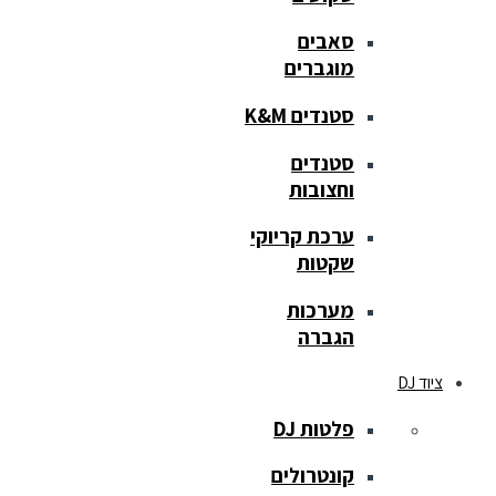
סאבים
מוגברים
סטנדים K&M
סטנדים
וחצובות
ערכת קריוקי
שקטות
מערכות
הגברה
ציוד DJ
פלטות DJ
קונטרולים