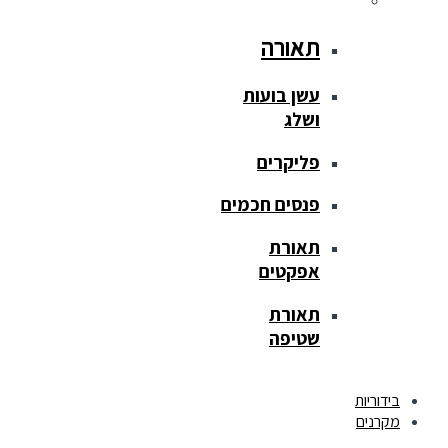
תאורה
עשן בועות
ושלג
פליקרים
פנסים חכמים
תאורת
אפקטים
תאורת
שטיפה
בידוריות
מקרנים