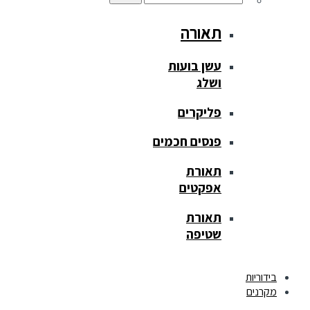
תאורה
עשן בועות
ושלג
פליקרים
פנסים חכמים
תאורת
אפקטים
תאורת
שטיפה
בידוריות
מקרנים