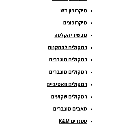
חגורת הגברה
מיקרופון דש
כבלים
ומתאמים
מיקרופונים
כריזה
מכשירי הקלטה
ומגפונים
רמקולים להתקנות
מדונה
אלחוטית
רמקולים מוגברים
מיקסר
רמקולים מוגברים
אומנים
רמקולים פאסיביים
מיקסרים
רמקולים שקועים
מוגברים
סאבים מוגברים
מיקרופון
אלחוטי
סטנדים K&M
מיקרופון דש