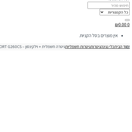
₪
0.00
0
אין מוצרים בסל הקניות.
מוד הבית
כלי נגינה
גיטרות
גיטרות חשמליות
ת + וילקינסון – CORT G260CS 3TS