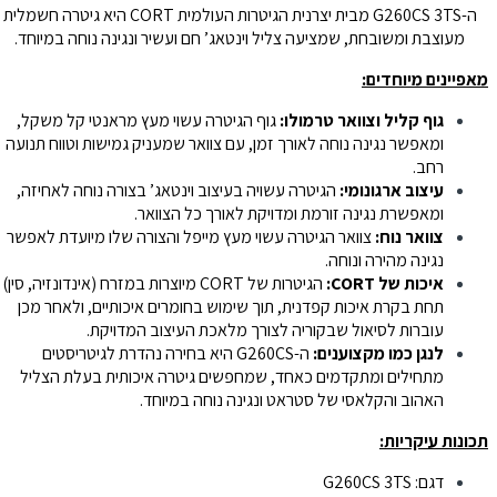
ה-G260CS 3TS מבית יצרנית הגיטרות העולמית CORT היא גיטרה חשמלית
מעוצבת ומשובחת, שמציעה צליל וינטאג’ חם ועשיר ונגינה נוחה במיוחד.
מאפיינים מיוחדים:
גוף קליל וצוואר טרמולו:
גוף הגיטרה עשוי מעץ מראנטי קל משקל,
ומאפשר נגינה נוחה לאורך זמן, עם צוואר שמעניק גמישות וטווח תנועה
רחב.
עיצוב ארגונומי:
הגיטרה עשויה בעיצוב וינטאג’ בצורה נוחה לאחיזה,
ומאפשרת נגינה זורמת ומדויקת לאורך כל הצוואר.
צוואר נוח:
צוואר הגיטרה עשוי מעץ מייפל והצורה שלו מיועדת לאפשר
נגינה מהירה ונוחה.
איכות של CORT:
הגיטרות של CORT מיוצרות במזרח (אינדונזיה, סין)
תחת בקרת איכות קפדנית, תוך שימוש בחומרים איכותיים, ולאחר מכן
עוברות לסיאול שבקוריה לצורך מלאכת העיצוב המדויקת.
לנגן כמו מקצוענים:
ה-G260CS היא בחירה נהדרת לגיטריסטים
מתחילים ומתקדמים כאחד, שמחפשים גיטרה איכותית בעלת הצליל
האהוב והקלאסי של סטראט ונגינה נוחה במיוחד.
תכונות עיקריות:
דגם: G260CS 3TS