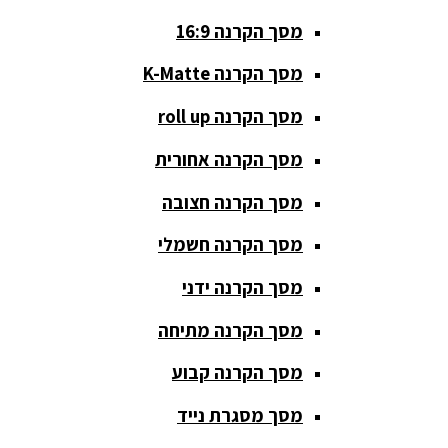
מסך הקרנה 16:9
סאבים
מוגברים
מסך הקרנה K-Matte
סטנדים K&M
מסך הקרנה roll up
סטנדים
מסך הקרנה אחורית
וחצובות
מסך הקרנה חצובה
ערכת קריוקי
שקטות
מסך הקרנה חשמלי
מערכות
מסך הקרנה ידני
הגברה
מסך הקרנה מתיחה
ציוד DJ
מסך הקרנה קבוע
פלטות DJ
מסך מסגרת נייד
קונטרולים