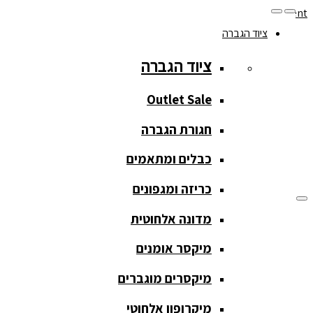
Skip to navigation
Skip to content
ציוד הגברה
077-208-0290
ציוד הגברה
מעקב הזמנות
חנות המוצרים
החשבון שלי
Outlet Sale
חגורת הגברה
כבלים ומתאמים
כריזה ומגפונים
מדונה אלחוטית
ציוד הגברה
מיקסר אומנים
ציוד הגברה
מיקסרים מוגברים
Outlet Sale
מיקרופון אלחוטי