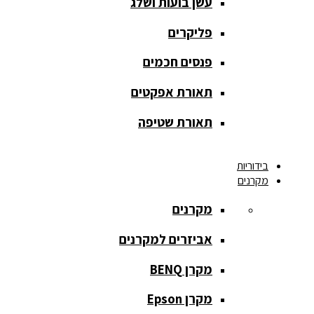
עשן בועות ושלג
מסך הקרנה
roll up
פליקרים
מסך הקרנה
פנסים חכמים
אחורית
תאורת אפקטים
מסך הקרנה
חצובה
תאורת שטיפה
מסך הקרנה
בידוריות
חשמלי
מקרנים
מסך הקרנה
מקרנים
ידני
אביזרים למקרנים
מסך הקרנה
מתיחה
מקרן BENQ
מסך הקרנה
מקרן Epson
קבוע