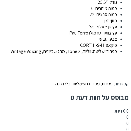
גודל: 25.5″
כמות מיתרים: 6
כמות סריגים: 22
כיוון: ימין
עץ גוף: אלמון אלדר
עץ צוואר: טרמולו Pau Ferro
צבע: טבעי
פיקאפ: CORT H-S-H
כפתורי שליטה: ווליום, 2 Tone, מתג 5 כיוונים, Vintage Voicing
קטגוריות:
גיטרות
,
גיטרות חשמליות
,
כלי נגינה
מבוסס על חוות דעת 0
0.0
דירוג
0
0
0