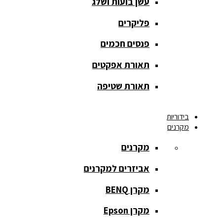
עשן בועות ושלג
מסך הקרנה
roll up
פליקרים
מסך הקרנה
פנסים חכמים
אחורית
תאורת אפקטים
מסך הקרנה
חצובה
תאורת שטיפה
מסך הקרנה
בידוריות
חשמלי
מקרנים
מסך הקרנה
מקרנים
ידני
אביזרים למקרנים
מסך הקרנה
מתיחה
מקרן BENQ
מסך הקרנה
מקרן Epson
קבוע