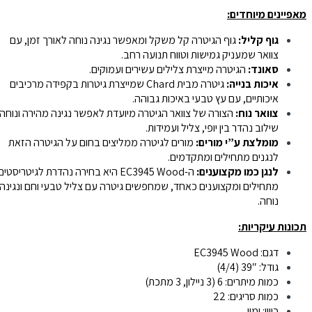
מאפיינים מיוחדים:
גוף קליל:
גוף הגיטרה קל משקל ומאפשר נגינה נוחה לאורך זמן, עם
צוואר שמעניק גמישות וטווח תנועה רחב.
סאונד:
הגיטרה מייצרת צלילים עשירים ועמוקים.
איכות בנייה:
גיטרה מבית Chard שמייצרת גיטרות בקפידה מרכיבים
איכותיים, עם עץ טבעי באיכות גבוהה.
צוואר נוח:
הצורה של צוואר הגיטרה מיועדת לאפשר נגינה מהירה ונוחה.
שילוב נהדר בין יופי, צליל ועמידות.
מומלצת ע”י מורים:
מורים לגיטרה ממליצים בחום על הגיטרה הזאת
לנגנים מתחילים ומתקדמים.
לנגן כמו מקצוענים:
ה-EC3945 Wood היא בחירה נהדרת לגיטריסטים
מתחילים ומקצוענים כאחד, שמחפשים גיטרה עם צליל טבעי וחם ונגינה
נוחה.
תכונות עיקריות:
דגם: EC3945 Wood
גודל: 39″ (4/4)
כמות מיתרים: 6 (3 ניילון, 3 מתכת)
כמות סריגים: 22
כיוון: ימין