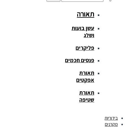
תאורה
עשן בועות
ושלג
פליקרים
פנסים חכמים
תאורת
אפקטים
תאורת
שטיפה
בידוריות
מקרנים