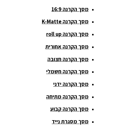
מסך הקרנה 16:9
סאבים
מוגברים
מסך הקרנה K-Matte
סטנדים K&M
מסך הקרנה roll up
סטנדים
מסך הקרנה אחורית
וחצובות
מסך הקרנה חצובה
ערכת קריוקי
שקטות
מסך הקרנה חשמלי
מערכות
מסך הקרנה ידני
הגברה
מסך הקרנה מתיחה
ציוד DJ
מסך הקרנה קבוע
פלטות DJ
מסך מסגרת נייד
קונטרולים