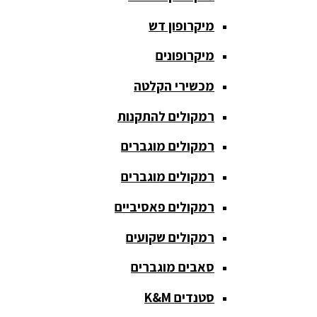
חגורת הגברה
מיקרופון דש
כבלים
ומתאמים
מיקרופונים
כריזה
מכשירי הקלטה
ומגפונים
רמקולים להתקנות
מדונה
אלחוטית
רמקולים מוגברים
מיקסר
רמקולים מוגברים
אומנים
רמקולים פאסיביים
מיקסרים
רמקולים שקועים
מוגברים
סאבים מוגברים
מיקרופון
אלחוטי
סטנדים K&M
מיקרופון דש