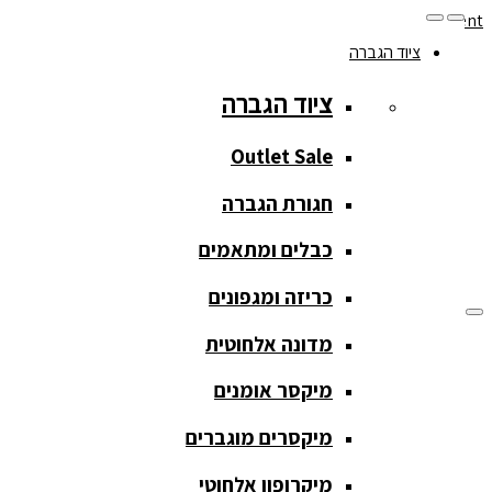
Skip to navigation
Skip to content
ציוד הגברה
077-208-0290
ציוד הגברה
מעקב הזמנות
חנות המוצרים
החשבון שלי
Outlet Sale
חגורת הגברה
כבלים ומתאמים
כריזה ומגפונים
מדונה אלחוטית
ציוד הגברה
מיקסר אומנים
ציוד הגברה
מיקסרים מוגברים
Outlet Sale
מיקרופון אלחוטי