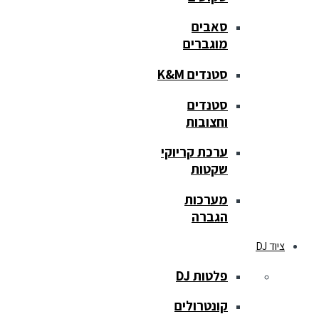
סאבים
מוגברים
סטנדים K&M
סטנדים
וחצובות
ערכת קריוקי
שקטות
מערכות
הגברה
ציוד DJ
פלטות DJ
קונטרולים