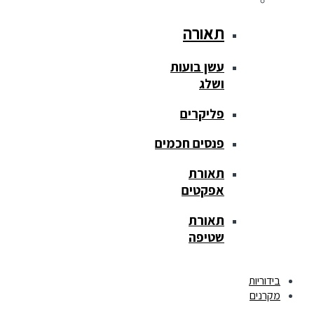
תאורה
עשן בועות
ושלג
פליקרים
פנסים חכמים
תאורת
אפקטים
תאורת
שטיפה
בידוריות
מקרנים