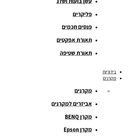
עשן בועות ושלג
אחורית
פליקרים
מסך הקרנה
חצובה
פנסים חכמים
מסך הקרנה
תאורת אפקטים
חשמלי
תאורת שטיפה
מסך הקרנה
ידני
בידוריות
מקרנים
מסך הקרנה
מתיחה
מקרנים
מסך הקרנה
אביזרים למקרנים
קבוע
מקרן BENQ
מסך מסגרת
נייד
מקרן Epson