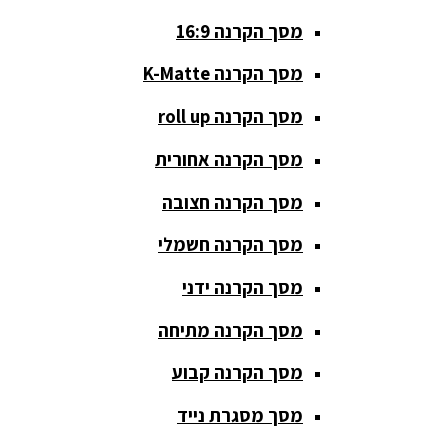
סטנדים K&M
מסך הקרנה 16:9
סטנדים
מסך הקרנה K-Matte
וחצובות
מסך הקרנה roll up
ערכת קריוקי
שקטות
מסך הקרנה אחורית
מערכות
מסך הקרנה חצובה
הגברה
מסך הקרנה חשמלי
ציוד DJ
מסך הקרנה ידני
פלטות DJ
מסך הקרנה מתיחה
קונטרולים
פיונר
מסך הקרנה קבוע
קונטרולרים
מסך מסגרת נייד
ל-DJ