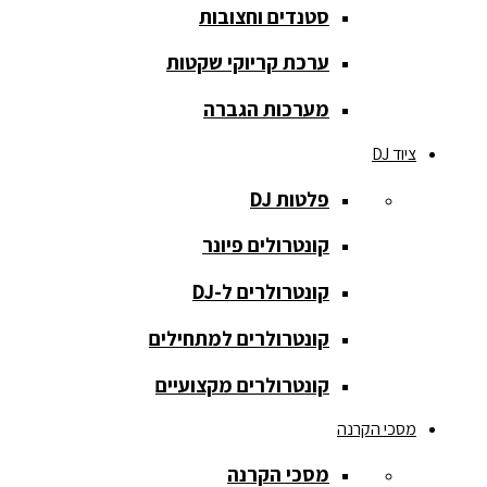
סטנדים וחצובות
הקלטה
ערכת קריוקי שקטות
רמקולים
להתקנות
מערכות הגברה
רמקולים
ציוד DJ
מוגברים
פלטות DJ
רמקולים
מוגברים
קונטרולים פיונר
רמקולים
קונטרולרים ל-DJ
פאסיביים
קונטרולרים למתחילים
רמקולים
קונטרולרים מקצועיים
שקועים
מסכי הקרנה
סאבים
מוגברים
מסכי הקרנה