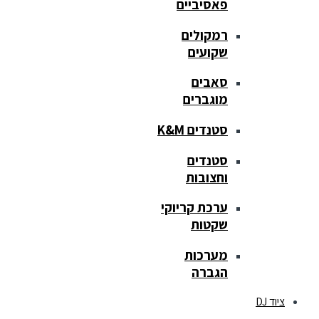
פאסיביים
רמקולים
שקועים
סאבים
מוגברים
סטנדים K&M
סטנדים
וחצובות
ערכת קריוקי
שקטות
מערכות
הגברה
ציוד DJ