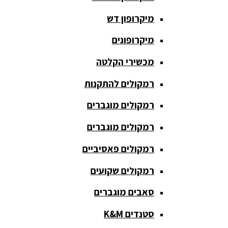
כריזה
מיקרופון דש
ומגפונים
מיקרופונים
מדונה
אלחוטית
מכשירי הקלטה
מיקסר
רמקולים להתקנות
אומנים
רמקולים מוגברים
מיקסרים
רמקולים מוגברים
מוגברים
רמקולים פאסיביים
מיקרופון
אלחוטי
רמקולים שקועים
מיקרופון דש
סאבים מוגברים
מיקרופונים
סטנדים K&M
מכשירי