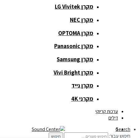
מקרן LG Vivitek
מקרן NEC
כלי נגינה
מקרן OPTOMA
כלי נגינה
מקרן Panasonic
גיטרות
מקרן Samsung
כלי נשיפה
מקרן Vivi Bright
קלידים
מקרן נייד
תופים
מקרני 4K
תאורה ואפקטים
ערכות קריוקי
דילים
תאורה
0
Search
חיפוש עבור:
חיפוש