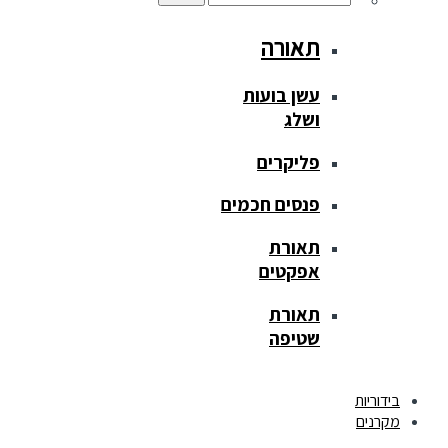
תאורה
עשן בועות
ושלג
פליקרים
פנסים חכמים
תאורת
אפקטים
תאורת
שטיפה
בידוריות
מקרנים