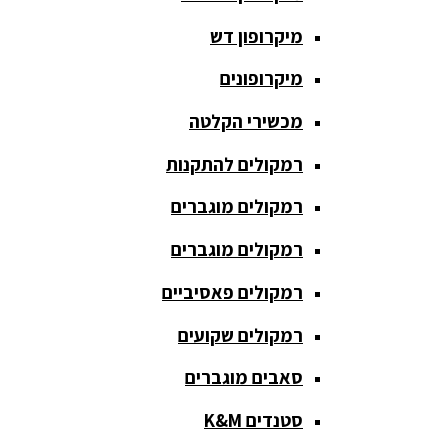
חגורת הגברה
מיקרופון דש
כבלים
ומתאמים
מיקרופונים
כריזה
מכשירי הקלטה
ומגפונים
רמקולים להתקנות
מדונה
אלחוטית
רמקולים מוגברים
מיקסר
רמקולים מוגברים
אומנים
רמקולים פאסיביים
מיקסרים
רמקולים שקועים
מוגברים
סאבים מוגברים
מיקרופון
אלחוטי
סטנדים K&M
מיקרופון דש