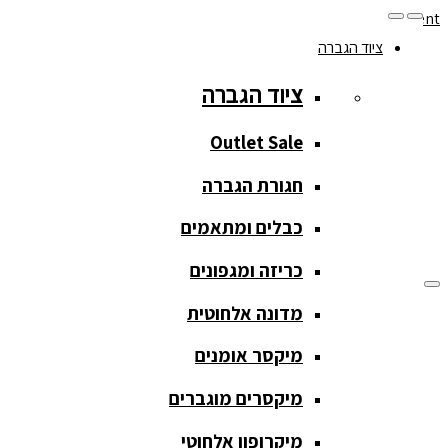
Skip to navigation
Skip to content
ציוד הגברה
077-208-0290
ציוד הגברה
מעקב הזמנות
חנות המוצרים
החשבון שלי
Outlet Sale
חגורת הגברה
כבלים ומתאמים
כריזה ומגפונים
מדונה אלחוטית
ציוד הגברה
מיקסר אומנים
ציוד הגברה
מיקסרים מוגברים
Outlet Sale
מיקרופון אלחוטי