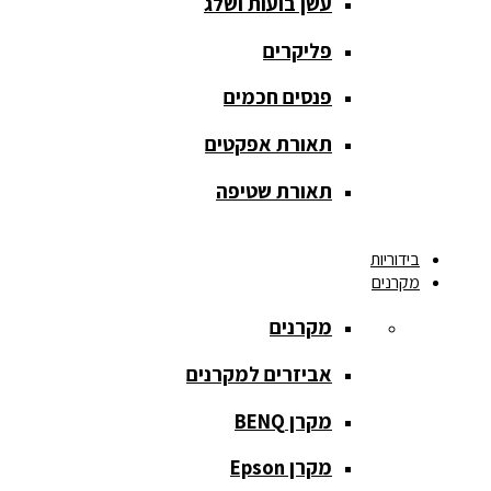
עשן בועות ושלג
מסך הקרנה
roll up
פליקרים
מסך הקרנה
פנסים חכמים
אחורית
תאורת אפקטים
מסך הקרנה
חצובה
תאורת שטיפה
מסך הקרנה
בידוריות
חשמלי
מקרנים
מסך הקרנה
מקרנים
ידני
אביזרים למקרנים
מסך הקרנה
מתיחה
מקרן BENQ
מסך הקרנה
מקרן Epson
קבוע