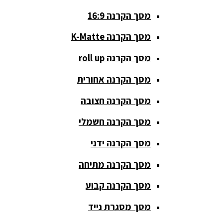
מסך הקרנה 16:9
סאבים
מוגברים
מסך הקרנה K-Matte
סטנדים K&M
מסך הקרנה roll up
סטנדים
מסך הקרנה אחורית
וחצובות
מסך הקרנה חצובה
ערכת קריוקי
שקטות
מסך הקרנה חשמלי
מערכות
מסך הקרנה ידני
הגברה
מסך הקרנה מתיחה
ציוד DJ
מסך הקרנה קבוע
פלטות DJ
מסך מסגרת נייד
קונטרולים