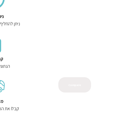
ני
ניתן להחליף
קנ
הנתוני
Compare
מש
קבלו את המ