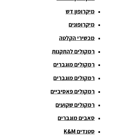
חגורת הגברה
מיקרופון דש
כבלים
ומתאמים
מיקרופונים
כריזה
מכשירי הקלטה
ומגפונים
רמקולים להתקנות
מדונה
אלחוטית
רמקולים מוגברים
מיקסר
רמקולים מוגברים
אומנים
רמקולים פאסיביים
מיקסרים
רמקולים שקועים
מוגברים
סאבים מוגברים
מיקרופון
אלחוטי
סטנדים K&M
מיקרופון דש