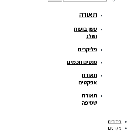
תאורה
עשן בועות
ושלג
פליקרים
פנסים חכמים
תאורת
אפקטים
תאורת
שטיפה
בידוריות
מקרנים