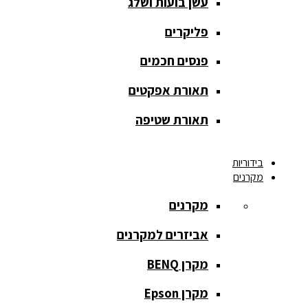
עשן בועות ושלג
מסך הקרנה
roll up
פליקרים
מסך הקרנה
פנסים חכמים
אחורית
תאורת אפקטים
מסך הקרנה
חצובה
תאורת שטיפה
מסך הקרנה
בידוריות
חשמלי
מקרנים
מסך הקרנה
מקרנים
ידני
אביזרים למקרנים
מסך הקרנה
מתיחה
מקרן BENQ
מסך הקרנה
מקרן Epson
קבוע