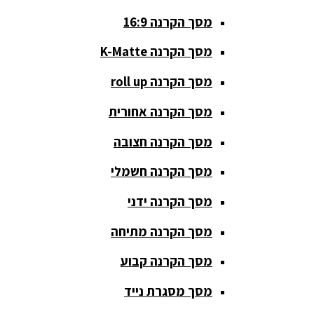
מסך הקרנה 16:9
סאבים
מוגברים
מסך הקרנה K-Matte
סטנדים K&M
מסך הקרנה roll up
סטנדים
מסך הקרנה אחורית
וחצובות
מסך הקרנה חצובה
ערכת קריוקי
שקטות
מסך הקרנה חשמלי
מערכות
מסך הקרנה ידני
הגברה
מסך הקרנה מתיחה
ציוד DJ
מסך הקרנה קבוע
פלטות DJ
מסך מסגרת נייד
קונטרולים