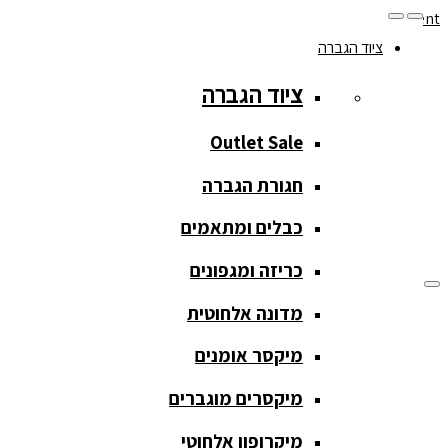
Skip to navigation
Skip to content
ציוד הגברה
077-208-0290
ציוד הגברה
מעקב הזמנות
חנות המוצרים
החשבון שלי
Outlet Sale
חגורת הגברה
כבלים ומתאמים
כריזה ומגפונים
מדונה אלחוטית
ציוד הגברה
מיקסר אומנים
ציוד הגברה
מיקסרים מוגברים
Outlet Sale
מיקרופון אלחוטי