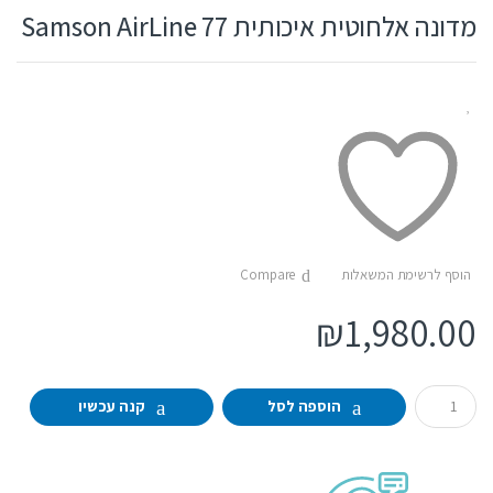
מדונה אלחוטית איכותית Samson AirLine 77
הוסף לרשימת המשאלות
Compare
₪
1,980.00
Q
הוספה לסל
קנה עכשיו
u
a
n
t