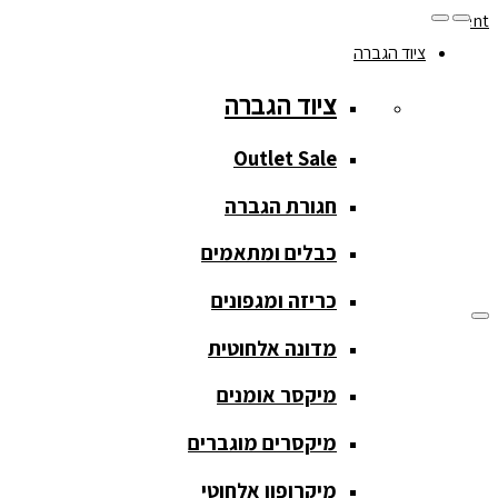
Skip to navigation
Skip to content
ציוד הגברה
077-208-0290
ציוד הגברה
מעקב הזמנות
חנות המוצרים
החשבון שלי
Outlet Sale
חגורת הגברה
כבלים ומתאמים
כריזה ומגפונים
מדונה אלחוטית
ציוד הגברה
מיקסר אומנים
ציוד הגברה
מיקסרים מוגברים
Outlet Sale
מיקרופון אלחוטי