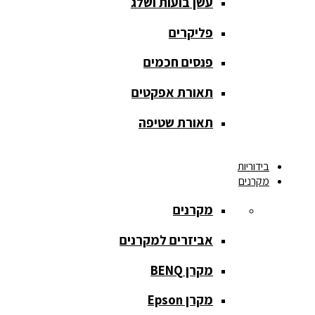
עשן בועות ושלג
מסך הקרנה
roll up
פליקרים
מסך הקרנה
פנסים חכמים
אחורית
תאורת אפקטים
מסך הקרנה
חצובה
תאורת שטיפה
מסך הקרנה
בידוריות
חשמלי
מקרנים
מסך הקרנה
מקרנים
ידני
אביזרים למקרנים
מסך הקרנה
מתיחה
מקרן BENQ
מסך הקרנה
מקרן Epson
קבוע