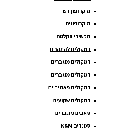
חגורת הגברה
מיקרופון דש
כבלים
ומתאמים
מיקרופונים
כריזה
מכשירי הקלטה
ומגפונים
רמקולים להתקנות
מדונה
אלחוטית
רמקולים מוגברים
מיקסר
רמקולים מוגברים
אומנים
רמקולים פאסיביים
מיקסרים
רמקולים שקועים
מוגברים
סאבים מוגברים
מיקרופון
אלחוטי
סטנדים K&M
מיקרופון דש