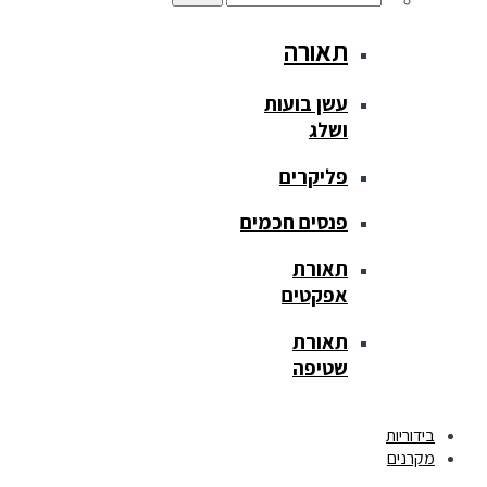
תאורה
עשן בועות
ושלג
פליקרים
פנסים חכמים
תאורת
אפקטים
תאורת
שטיפה
בידוריות
מקרנים