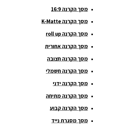
מסך הקרנה 16:9
סאבים
מוגברים
מסך הקרנה K-Matte
סטנדים K&M
מסך הקרנה roll up
סטנדים
מסך הקרנה אחורית
וחצובות
מסך הקרנה חצובה
ערכת קריוקי
שקטות
מסך הקרנה חשמלי
מערכות
מסך הקרנה ידני
הגברה
מסך הקרנה מתיחה
ציוד DJ
מסך הקרנה קבוע
פלטות DJ
מסך מסגרת נייד
קונטרולים