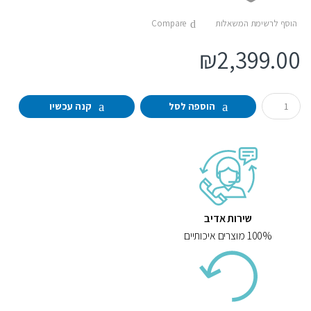
הוסף לרשימת המשאלות
Compare
₪
2,399.00
Q
הוספה לסל
קנה עכשיו
u
a
n
t
i
t
y
שירות אדיב
100% מוצרים איכותיים