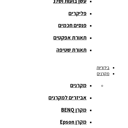
עשן בועות ושלג
מסך הקרנה
roll up
פליקרים
מסך הקרנה
פנסים חכמים
אחורית
תאורת אפקטים
מסך הקרנה
חצובה
תאורת שטיפה
מסך הקרנה
בידוריות
חשמלי
מקרנים
מסך הקרנה
מקרנים
ידני
אביזרים למקרנים
מסך הקרנה
מתיחה
מקרן BENQ
מסך הקרנה
מקרן Epson
קבוע