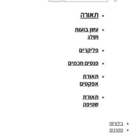
תאורה
עשן בועות
ושלג
פליקרים
פנסים חכמים
תאורת
אפקטים
תאורת
שטיפה
בידוריות
מקרנים