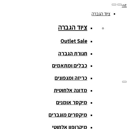
Skip to navigation
Skip to content
ציוד הגברה
077-208-0290
ציוד הגברה
מעקב הזמנות
חנות המוצרים
החשבון שלי
Outlet Sale
חגורת הגברה
כבלים ומתאמים
כריזה ומגפונים
מדונה אלחוטית
ציוד הגברה
מיקסר אומנים
ציוד הגברה
מיקסרים מוגברים
Outlet Sale
מיקרופון אלחוטי