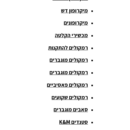
חגורת הגברה
מיקרופון דש
כבלים
ומתאמים
מיקרופונים
כריזה
מכשירי הקלטה
ומגפונים
רמקולים להתקנות
מדונה
אלחוטית
רמקולים מוגברים
מיקסר
רמקולים מוגברים
אומנים
רמקולים פאסיביים
מיקסרים
רמקולים שקועים
מוגברים
סאבים מוגברים
מיקרופון
אלחוטי
סטנדים K&M
מיקרופון דש