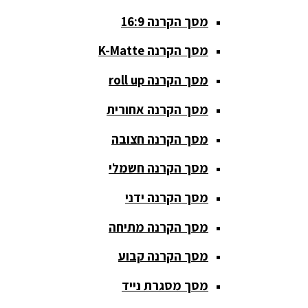
מסך הקרנה 16:9
סאבים
מוגברים
מסך הקרנה K-Matte
סטנדים K&M
מסך הקרנה roll up
סטנדים
מסך הקרנה אחורית
וחצובות
מסך הקרנה חצובה
ערכת קריוקי
שקטות
מסך הקרנה חשמלי
מערכות
מסך הקרנה ידני
הגברה
מסך הקרנה מתיחה
ציוד DJ
מסך הקרנה קבוע
פלטות DJ
מסך מסגרת נייד
קונטרולים