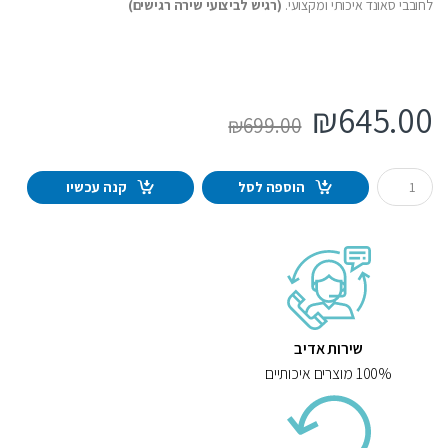
לחובבי סאונד איכותי ומקצועי.
(רגיש לביצועי שירה רגישים)
₪
645.00
₪
699.00
Q
הוספה לסל
קנה עכשיו
u
a
n
t
i
t
y
שירות אדיב
100% מוצרים איכותיים