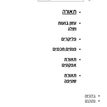
תאורה
עשן בועות
ושלג
פליקרים
פנסים חכמים
תאורת
אפקטים
תאורת
שטיפה
בידוריות
מקרנים