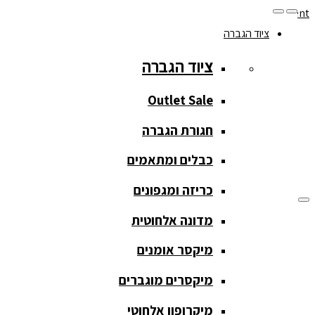
Skip to navigation
Skip to content
ציוד הגברה
077-208-0290
ציוד הגברה
מעקב הזמנות
חנות המוצרים
החשבון שלי
Outlet Sale
חגורת הגברה
כבלים ומתאמים
כריזה ומגפונים
מדונה אלחוטית
ציוד הגברה
מיקסר אומנים
ציוד הגברה
מיקסרים מוגברים
Outlet Sale
מיקרופון אלחוטי