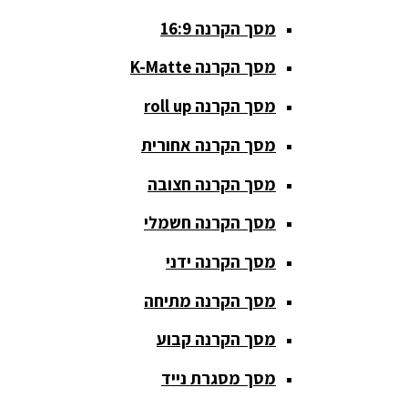
מסך הקרנה 16:9
סאבים
מוגברים
מסך הקרנה K-Matte
סטנדים K&M
מסך הקרנה roll up
סטנדים
מסך הקרנה אחורית
וחצובות
מסך הקרנה חצובה
ערכת קריוקי
שקטות
מסך הקרנה חשמלי
מערכות
מסך הקרנה ידני
הגברה
מסך הקרנה מתיחה
ציוד DJ
מסך הקרנה קבוע
פלטות DJ
מסך מסגרת נייד
קונטרולים