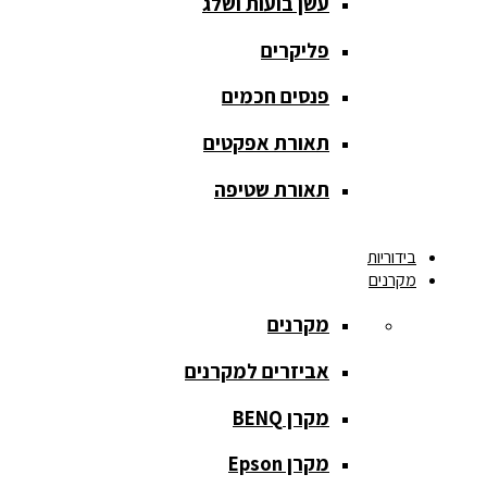
עשן בועות ושלג
מסך הקרנה
roll up
פליקרים
מסך הקרנה
פנסים חכמים
אחורית
תאורת אפקטים
מסך הקרנה
חצובה
תאורת שטיפה
מסך הקרנה
בידוריות
חשמלי
מקרנים
מסך הקרנה
מקרנים
ידני
אביזרים למקרנים
מסך הקרנה
מתיחה
מקרן BENQ
מסך הקרנה
מקרן Epson
קבוע