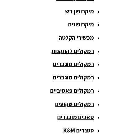
חגורת הגברה
מיקרופון דש
כבלים
ומתאמים
מיקרופונים
כריזה
מכשירי הקלטה
ומגפונים
רמקולים להתקנות
מדונה
אלחוטית
רמקולים מוגברים
מיקסר
רמקולים מוגברים
אומנים
רמקולים פאסיביים
מיקסרים
רמקולים שקועים
מוגברים
סאבים מוגברים
מיקרופון
אלחוטי
סטנדים K&M
מיקרופון דש