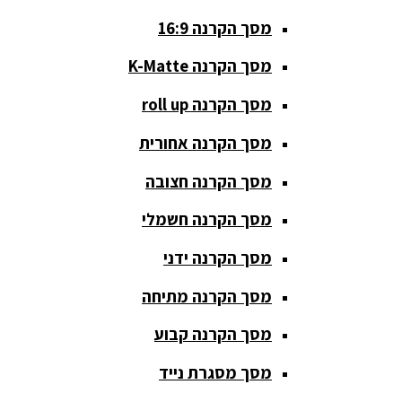
סטנדים K&M
מסך הקרנה 16:9
סטנדים
מסך הקרנה K-Matte
וחצובות
מסך הקרנה roll up
ערכת קריוקי
שקטות
מסך הקרנה אחורית
מערכות
מסך הקרנה חצובה
הגברה
מסך הקרנה חשמלי
ציוד DJ
מסך הקרנה ידני
פלטות DJ
מסך הקרנה מתיחה
קונטרולים
פיונר
מסך הקרנה קבוע
קונטרולרים
מסך מסגרת נייד
ל-DJ