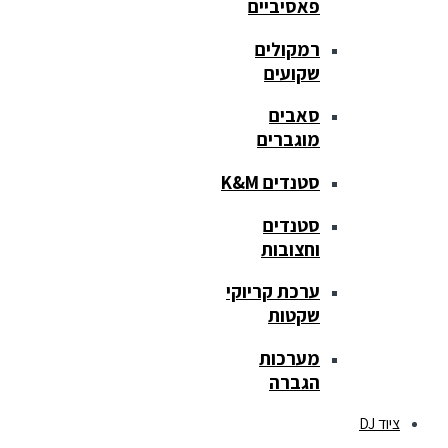
פאסיביים
רמקולים
שקועים
סאבים
מוגברים
סטנדים K&M
סטנדים
וחצובות
ערכת קריוקי
שקטות
מערכות
הגברה
ציוד DJ