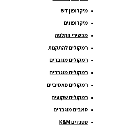
כריזה
מיקרופון דש
ומגפונים
מיקרופונים
מדונה
אלחוטית
מכשירי הקלטה
מיקסר
רמקולים להתקנות
אומנים
רמקולים מוגברים
מיקסרים
רמקולים מוגברים
מוגברים
רמקולים פאסיביים
מיקרופון
אלחוטי
רמקולים שקועים
מיקרופון דש
סאבים מוגברים
מיקרופונים
סטנדים K&M
מכשירי