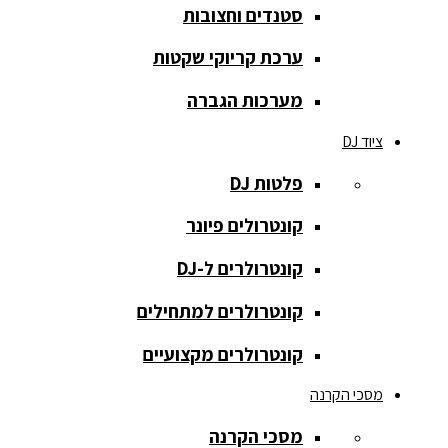
סטנדים וחצובות
הקלטה
ערכת קריוקי שקטות
רמקולים
להתקנות
מערכות הגברה
רמקולים
ציוד DJ
מוגברים
פלטות DJ
רמקולים
מוגברים
קונטרולים פיונר
רמקולים
קונטרולרים ל-DJ
פאסיביים
קונטרולרים למתחילים
רמקולים
קונטרולרים מקצועיים
שקועים
מסכי הקרנה
סאבים
מוגברים
מסכי הקרנה