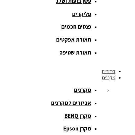
עשן בועות ושלג
אחורית
פליקרים
מסך הקרנה
חצובה
פנסים חכמים
מסך הקרנה
תאורת אפקטים
חשמלי
תאורת שטיפה
מסך הקרנה
ידני
בידוריות
מקרנים
מסך הקרנה
מתיחה
מקרנים
מסך הקרנה
אביזרים למקרנים
קבוע
מקרן BENQ
מסך מסגרת
נייד
מקרן Epson