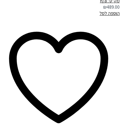
מק"ט : n/a
₪
489.00
הוספה לסל