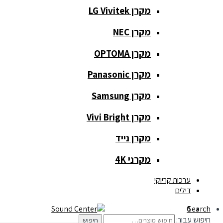
מקרן LG Vivitek
מקרן NEC
כלי נגינה
מקרן OPTOMA
כלי נגינה
מקרן Panasonic
גיטרות
מקרן Samsung
כלי נשיפה
מקרן Vivi Bright
קלידים
מקרן נייד
תופים
מקרני 4K
תאורה ואפקטים
ערכות קריוקי
דילים
תאורה
0
Search
חיפוש עבור:
חיפוש