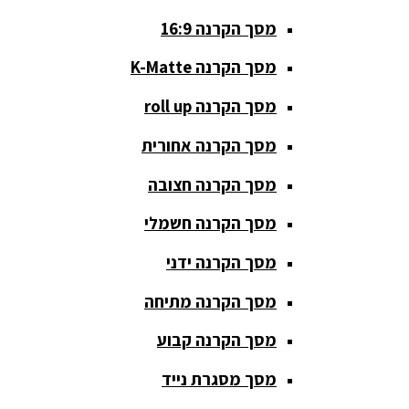
סטנדים K&M
מסך הקרנה 16:9
סטנדים
מסך הקרנה K-Matte
וחצובות
מסך הקרנה roll up
ערכת קריוקי
שקטות
מסך הקרנה אחורית
מערכות
מסך הקרנה חצובה
הגברה
מסך הקרנה חשמלי
ציוד DJ
מסך הקרנה ידני
פלטות DJ
מסך הקרנה מתיחה
קונטרולים
פיונר
מסך הקרנה קבוע
קונטרולרים
מסך מסגרת נייד
ל-DJ