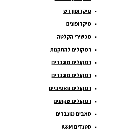
כריזה
מיקרופון דש
ומגפונים
מיקרופונים
מדונה
אלחוטית
מכשירי הקלטה
מיקסר
רמקולים להתקנות
אומנים
רמקולים מוגברים
מיקסרים
רמקולים מוגברים
מוגברים
רמקולים פאסיביים
מיקרופון
אלחוטי
רמקולים שקועים
מיקרופון דש
סאבים מוגברים
מיקרופונים
סטנדים K&M
מכשירי