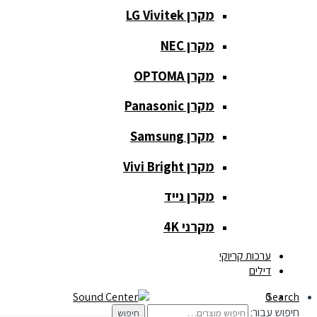
מקרן LG Vivitek
מקרן NEC
כלי נגינה
מקרן OPTOMA
כלי נגינה
מקרן Panasonic
גיטרות
מקרן Samsung
כלי נשיפה
מקרן Vivi Bright
קלידים
מקרן נייד
תופים
מקרני 4K
תאורה ואפקטים
ערכות קריוקי
דילים
תאורה
0
Search
חיפוש עבור:
חיפוש