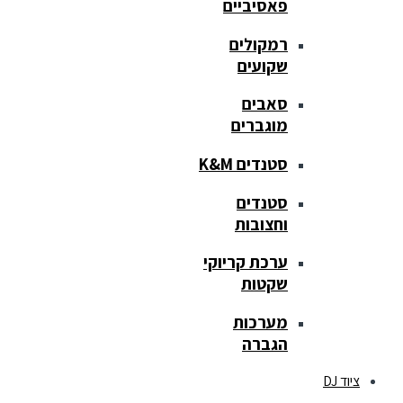
פאסיביים
רמקולים
שקועים
סאבים
מוגברים
סטנדים K&M
סטנדים
וחצובות
ערכת קריוקי
שקטות
מערכות
הגברה
ציוד DJ