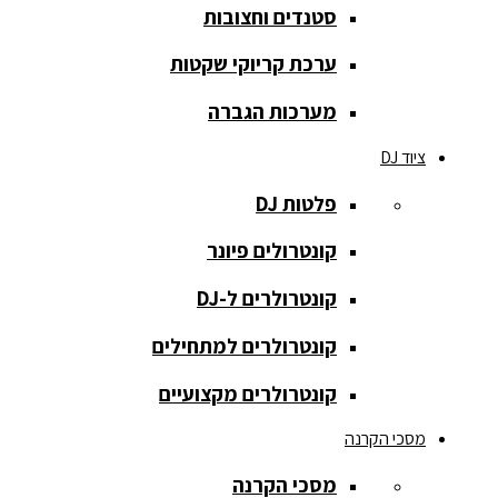
סטנדים וחצובות
הקלטה
ערכת קריוקי שקטות
רמקולים
להתקנות
מערכות הגברה
רמקולים
ציוד DJ
מוגברים
פלטות DJ
רמקולים
מוגברים
קונטרולים פיונר
רמקולים
קונטרולרים ל-DJ
פאסיביים
קונטרולרים למתחילים
רמקולים
קונטרולרים מקצועיים
שקועים
מסכי הקרנה
סאבים
מוגברים
מסכי הקרנה