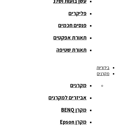
עשן בועות ושלג
אחורית
פליקרים
מסך הקרנה
חצובה
פנסים חכמים
מסך הקרנה
תאורת אפקטים
חשמלי
תאורת שטיפה
מסך הקרנה
ידני
בידוריות
מקרנים
מסך הקרנה
מתיחה
מקרנים
מסך הקרנה
אביזרים למקרנים
קבוע
מקרן BENQ
מסך מסגרת
נייד
מקרן Epson