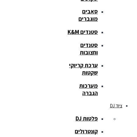
סאבים
מוגברים
סטנדים K&M
סטנדים
וחצובות
ערכת קריוקי
שקטות
מערכות
הגברה
ציוד DJ
פלטות DJ
קונטרולים