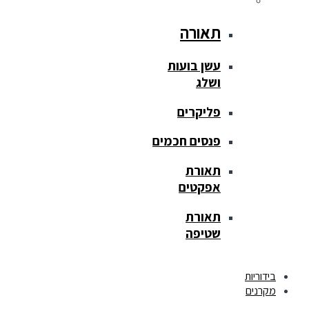
תאורה
עשן בועות
ושלג
פליקרים
פנסים חכמים
תאורת
אפקטים
תאורת
שטיפה
בידוריות
מקרנים