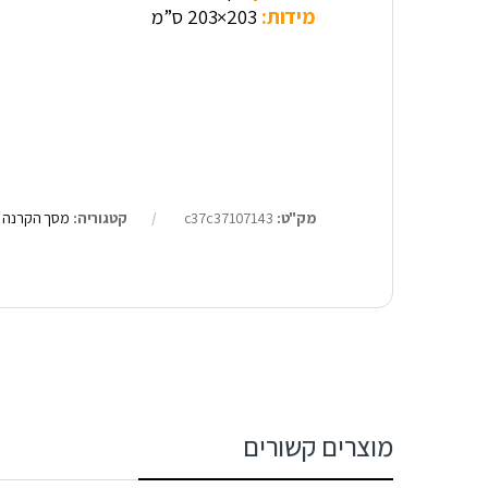
מידות:
203×203 ס”מ
מק"ט:
c37c37107143
קטגוריה:
מסך הקרנה roll up
מוצרים קשורים