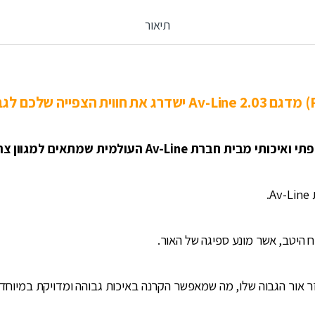
תיאור
מסך הקרנה רצפתי ואיכותי מבית חברת Av-Line העולמית

🔶 בד הקרנה רב-שכבתי איכותי במ
🔶 המסך לא סופג או מאבד צבע הודות להחזר אור הגבוה שלו, מה שמ