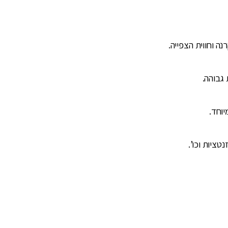
ה וחווית הצפייה.
וחד.
טציות וכו’.