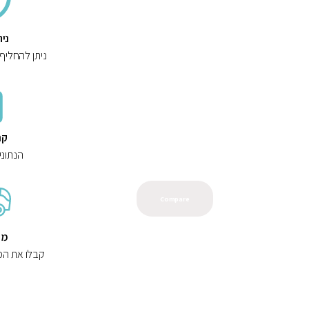
ני
ניתן להחליף
קנ
הנתוני
Compare
מש
קבלו את המ