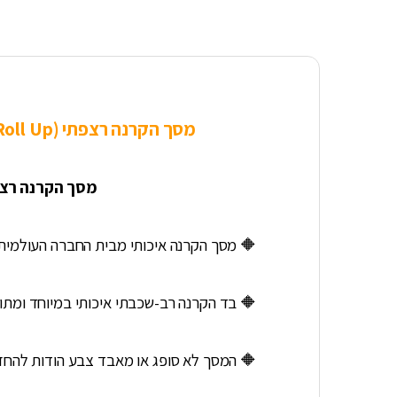
מסך הקרנה רצפתי (Roll Up) מדגם Av-Line 2.03 ישדרג את חווית הצפייה שלכם לגבהים ולאיכויות
 שמתאים למגוון צרכים ושימושים!
 מסך הקרנה איכותי מבית החברה העולמית Av-Line.
יוחד ומתוח היטב, אשר מונע ספיגה של האור.
אפשר הקרנה באיכות גבוהה ומדויקת במיוחד.