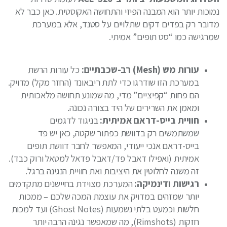
נמוכות יותר הוא המבנה הפיזי והתחושה האקוסטית. כאן כבר לא
מדובר רק בפדים דקים שתלויים על סטנד, אלא במערכת
שמרגישה כמו “סט תופים” אמיתי.
עורות מש (Mesh) רב-שכבתיים:
כל עורות הרשת
במערכת הזו שודרגו כדי לתת ריבאונד (החזר מקל) מדויק.
הם פחות “קפיציים” מדי, מה שמונע תחושה מלאכותית
ומאמן את השרירים של היד בצורה נכונה.
חוויית בייס-דראם אמיתית:
בניגוד לדגמים
שמשתמשים רק בדוושת כפתור שקטה, כאן יש פד
בייס-דראם אנכי ייעודי, המאפשר לחבר דוושת תופים
אמיתית (ואפילו דאבל פד/דאבל פדאל למטאל ורוק כבד).
זה משנה לחלוטין את היציבות ואת חוויית הנגינה ברגל.
רגישות ודינמיקה:
המערכת מצוידת בחיישנים מתקדמים
יותר שמזהים במדויק את עוצמת המכה שלכם – ממכות
חלשות וכמעט בלתי נשמעות (Ghost Notes) ועד למכות
חזקות (Rimshots), מה שמאפשר נגינה הרבה יותר