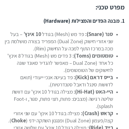
מפרט טכני:
1. מבנה הפדים והמצילות (Hardware)
סנר (Snare):
פד מש (Mesh) בגודל
10 אינץ’
– בעל
שני אזורי חישוק (Dual Zone) המפריד בצורה מושלמת בין
מכה במרכז התוף למכה על החישוק (Rim).
טומטומים (Toms):
3 פדים מש (Mesh) בגודל 8 אינץ’
כל אחד (Dual Zone – מאפשר להגדיר סאונד שונה
לחישוקים של הטומטומים).
בייס דראם (Kick):
פד בעיטה אנכי ייעודי (תואם
לדוושות סינגל ודאבל סטנדרטיות).
היי-האט (Hi-Hat):
מצילה בגודל 10 אינץ’ עם דוושת
שליטה רגישה (מצבים: פתוח, חצי פתוח, סגור, ו-Foot
splash).
קראש (Crash):
מצילה בגודל 10 אינץ’ עם שני אזורי
קצה/פעמון (Dual Zone) ומנגנון השתקה ידני (
Choke
).
רייד (Ride):
מצילה בגודל 10 אינץ’ עם שלושה אזורי