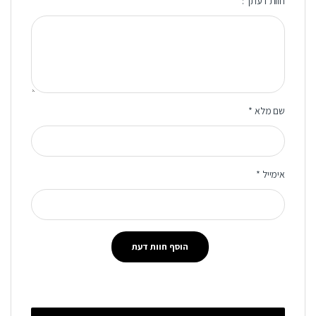
חוות דעתך :
שם מלא
*
אימייל
*