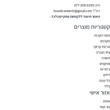
חייגו
077-208-0290
דוא”ל
Soundcenter42@gmail.com
האתר מיועד ללקוחות עסקיים בלבד.
קטגוריות מוצרים
מסכי הקרנה
מקרנים
ערכות קריוקי
ציוד הגברה
תאורה
אפקטים
בידוריות
דילים
כלי נגינה
כללי
אזור אישי
אודות
צור קשר