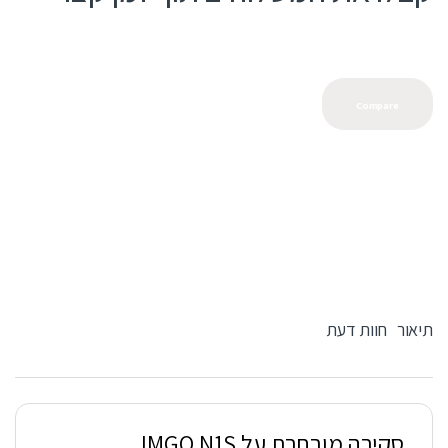
Compare
תיאור
חוות דעת
סקירה מורחבת על JMGO N1S