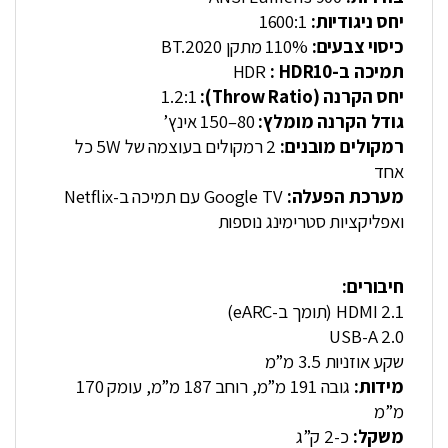
יחס ניגודיות:
1600:1
כיסוי צבעים:
110% מתקן BT.2020
תמיכה ב-
: HDR10
HDR
יחס הקרנה (Throw Ratio):
1.2:1
גודל הקרנה מומלץ:
80–150 אינץ’
רמקולים מובנים:
2 רמקולים בעוצמה של 5W כל
אחד
מערכת הפעלה:
Google TV עם תמיכה ב-Netflix
ואפליקציות סטרימינג נוספות
חיבורים:
HDMI 2.1 (תומך ב-eARC)
USB-A 2.0
שקע אוזניות 3.5 מ”מ
מידות:
גובה 191 מ”מ, רוחב 187 מ”מ, עומק 170
מ”מ
משקל:
כ-2 ק”ג