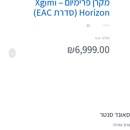
מקרן פרימיום – Xgimi
Horizon (סדרת EAC)
(0)
0
o
u
מק"ט : n/a
t
o
₪
6,999.00
f
5
סאונד סנטר
צריך עזרה?