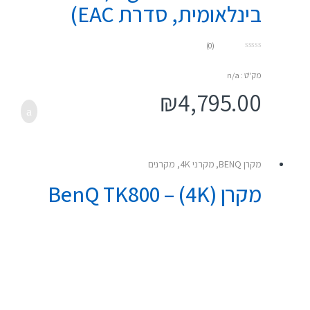
בינלאומית, סדרת EAC)
(0)
0
o
u
מק"ט : n/a
t
o
₪
4,795.00
f
5
מקרן BENQ
,
מקרני 4K
,
מקרנים
מקרן (4K) – BenQ TK800