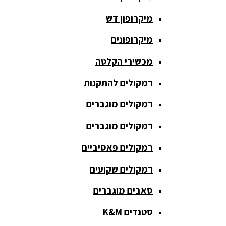
כריזה
מיקרופון דש
ומגפונים
מיקרופונים
מדונה
אלחוטית
מכשירי הקלטה
מיקסר
רמקולים להתקנות
אומנים
רמקולים מוגברים
מיקסרים
רמקולים מוגברים
מוגברים
רמקולים פאסיביים
מיקרופון
אלחוטי
רמקולים שקועים
מיקרופון דש
סאבים מוגברים
מיקרופונים
סטנדים K&M
מכשירי