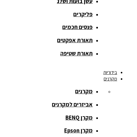
עשן בועות ושלג
אחורית
פליקרים
מסך הקרנה
חצובה
פנסים חכמים
מסך הקרנה
תאורת אפקטים
חשמלי
תאורת שטיפה
מסך הקרנה
ידני
בידוריות
מקרנים
מסך הקרנה
מתיחה
מקרנים
מסך הקרנה
אביזרים למקרנים
קבוע
מקרן BENQ
מסך מסגרת
נייד
מקרן Epson