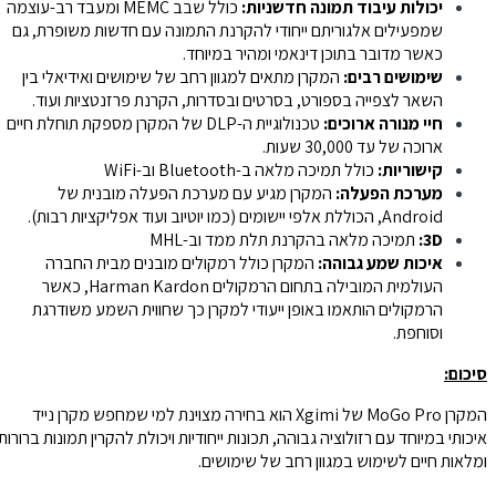
יכולות עיבוד תמונה חדשניות:
כולל שבב MEMC ומעבד רב-עוצמה
שמפעילים אלגוריתם ייחודי להקרנת התמונה עם חדשות משופרת, גם
כאשר מדובר בתוכן דינאמי ומהיר במיוחד.
שימושים רבים:
המקרן מתאים למגוון רחב של שימושים ואידיאלי בין
השאר לצפייה בספורט, בסרטים ובסדרות, הקרנת פרזנטציות ועוד.
חיי מנורה ארוכים:
טכנולוגיית ה-DLP של המקרן מספקת תוחלת חיים
ארוכה של עד 30,000 שעות.
קישוריות:
כולל תמיכה מלאה ב-Bluetooth וב-WiFi
מערכת הפעלה:
המקרן מגיע עם מערכת הפעלה מובנית של
Android, הכוללת אלפי יישומים (כמו יוטיוב ועוד אפליקציות רבות).
3D:
תמיכה מלאה בהקרנת תלת ממד וב-MHL
איכות שמע גבוהה:
המקרן כולל רמקולים מובנים מבית החברה
העולמית המובילה בתחום הרמקולים Harman Kardon, כאשר
הרמקולים הותאמו באופן ייעודי למקרן כך שחווית השמע משודרגת
וסוחפת.
סיכום:
המקרן MoGo Pro של Xgimi הוא בחירה מצוינת למי שמחפש מקרן נייד
איכותי במיוחד עם רזולוציה גבוהה, תכונות ייחודיות ויכולת להקרין תמונות ברורות
ומלאות חיים לשימוש במגוון רחב של שימושים.