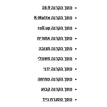
סטנדים K&M
מסך הקרנה 16:9
סטנדים
מסך הקרנה K-Matte
וחצובות
מסך הקרנה roll up
ערכת קריוקי
שקטות
מסך הקרנה אחורית
מערכות
מסך הקרנה חצובה
הגברה
מסך הקרנה חשמלי
ציוד DJ
מסך הקרנה ידני
פלטות DJ
מסך הקרנה מתיחה
קונטרולים
פיונר
מסך הקרנה קבוע
קונטרולרים
מסך מסגרת נייד
ל-DJ