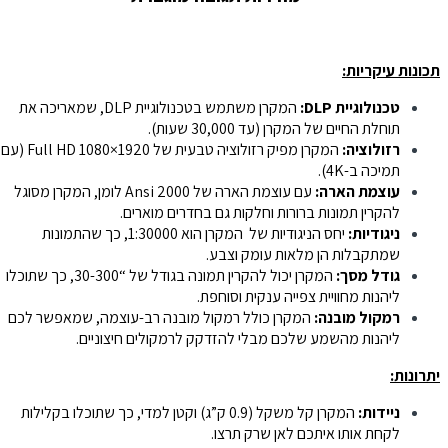
תכונות עיקריות:
טכנולוגיית DLP:
המקרן משתמש בטכנולוגיית DLP, שמאריכה את
תוחלת החיים של המקרן (עד 30,000 שעות).
רזולוציה:
המקרן מפיק רזולוציה טבעית של 1920×1080 Full HD (עם
תמיכה ב-4K).
עוצמת הארה:
עם עוצמת הארה של 2000 Ansi לומן, המקרן מסוגל
להקרין תמונות ברורות וחלקות גם בחדרים מוארים.
ניגודיות:
יחס הניגודיות של המקרן הוא 1:30000, כך שהתמונות
שמתקבלות הן מלאות עומק וצבע.
גודל מסך:
המקרן יכול להקרין תמונה בגודל של “30-300, כך שתוכלו
ליהנות מחוויית צפייה ענקית וסוחפת.
רמקול מובנה:
המקרן כולל רמקול מובנה רב-עוצמה, שמאפשר לכם
ליהנות מהשמע שלכם מבלי להזדקק לרמקולים חיצוניים.
יתרונות:
ניידות:
המקרן קל משקל (0.9 ק”ג) וקטן למדי, כך שתוכלו בקלילות
לקחת אותו איתכם לאן שרק תרצו.