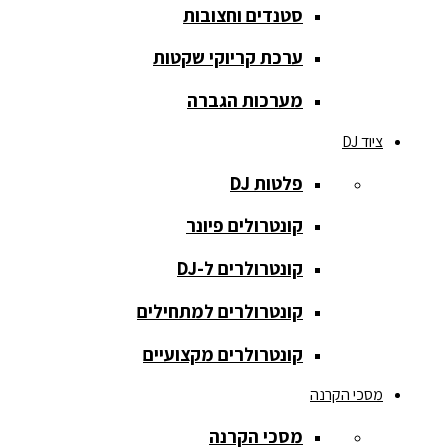
סטנדים וחצובות
הקלטה
ערכת קריוקי שקטות
רמקולים
להתקנות
מערכות הגברה
רמקולים
ציוד DJ
מוגברים
פלטות DJ
רמקולים
מוגברים
קונטרולים פיונר
רמקולים
קונטרולרים ל-DJ
פאסיביים
קונטרולרים למתחילים
רמקולים
קונטרולרים מקצועיים
שקועים
מסכי הקרנה
סאבים
מוגברים
מסכי הקרנה