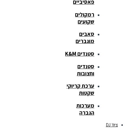
פאסיביים
רמקולים
שקועים
סאבים
מוגברים
סטנדים K&M
סטנדים
וחצובות
ערכת קריוקי
שקטות
מערכות
הגברה
ציוד DJ