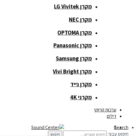
מקרן LG Vivitek
מקרן NEC
כלי נגינה
מקרן OPTOMA
כלי נגינה
מקרן Panasonic
גיטרות
מקרן Samsung
כלי נשיפה
מקרן Vivi Bright
קלידים
מקרן נייד
תופים
מקרני 4K
תאורה ואפקטים
ערכות קריוקי
דילים
תאורה
0
Search
חיפוש עבור:
חיפוש