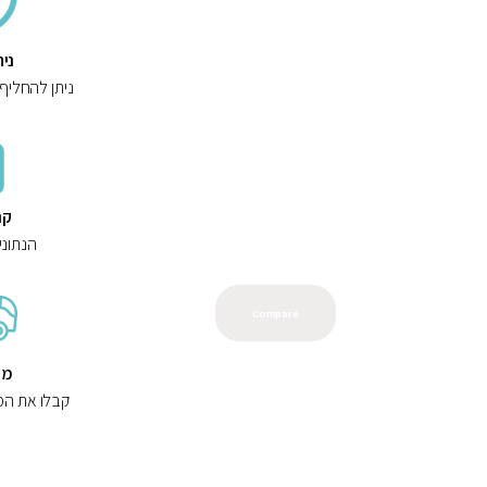
ני
ניתן להחליף
קנ
הנתוני
Compare
מש
קבלו את המ