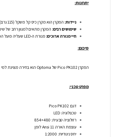
יתרונות:
ניידות:
המקרן הוא מקרן כיס קל משקל (115 גרם) וקטן מאוד, כך שתוכלו בקלילות לקחת אותו איתכם לאן שרק תרצו.
שימושים רבים:
המקרן מתאים למגוון רחב של שימושי
חיי מנורה ארוכים:
מנורת ה-LED שעליה פועל המקרן מספקת תוחלת חיים ארוכה של עד 20,000 שעות.
סיכום:
המקרן Pico PK102 של Optoma הוא בחירה מצוינת למי שמחפש מקרן כיס נייד איכותי עם רזולוציה גבוהה ויכולת להקרין תמונות ברורות ומלאות חיים לשימוש במגוון רחב של שימושים.
מפרט טכני:
דגם: Pico PK102
טכנולוגיה: LED
רזולוציה טבעית: 480×854
עוצמת הארה: 11 Ansi לומן
יחס ניגודיות: 1:2000