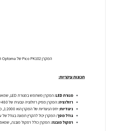
המקרן Pico PK102 של Optoma הוא מקרן נייד איכותי, שמייצר תמונות ברורות ומפורטות ומתאים למגוון רחב של שימושים, כולל פרזנטציות, קריוקי, מצגות ועוד.
תכונות עיקריות:
מנורת LED:
המקרן משתמש במנורת LED, שמאריכה את תוחלת החיים של המקרן (עד 20,000 שעות).
רזולוציה:
המקרן מפיק רזולוציה טבעית של 480×854.
ניגודיות:
יחס הניגודיות של המקרן הוא 1:2000, כך שהתמונות שמתקבלות הן מלאות עומק וצבע.
גודל מסך:
המקרן יכול להקרין תמונה בגודל של עד “60, כך שתוכלו ליהנות מחוויית צפייה גדולה עם מכשיר קטנטן שנ
רמקול מובנה:
המקרן כולל רמקול מובנה, שמאפש