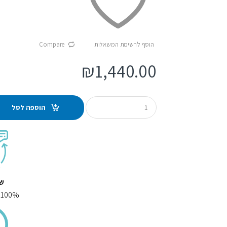
הוסף לרשימת המשאלות
Compare
₪
1,440.00
Q
הוספה לסל
u
a
n
t
i
t
y
שי
100% מוצרים איכותיים