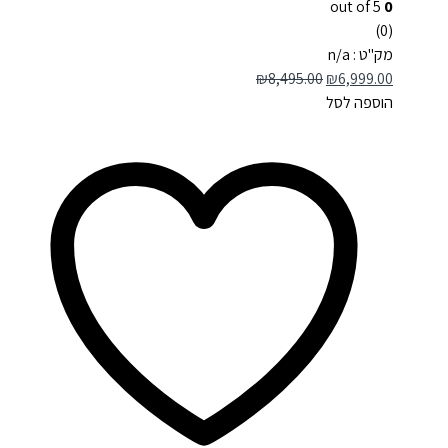
out of 5
0
(0)
מק"ט : n/a
₪
8,495.00
₪
6,999.00
הוספה לסל