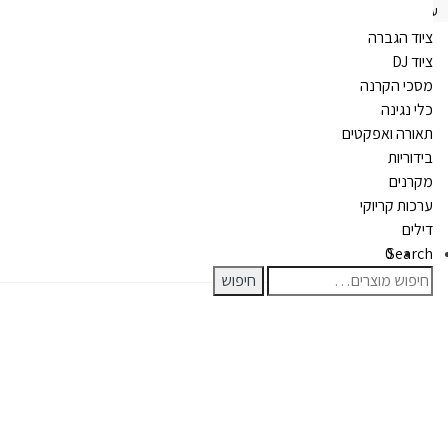
Ski
Ski
עמוד הבית
מקרנים
מקרן נייד
מקרן נייד – Vivibright C60
t
t
ציוד הגברה
navigatio
conten
ציוד DJ
מסכי הקרנה
כלי נגינה
תאורה ואפקטים
בידוריות
מקרנים
ערכות קריוקי
דילים
0
Search
חיפוש
חיפוש
עבור: