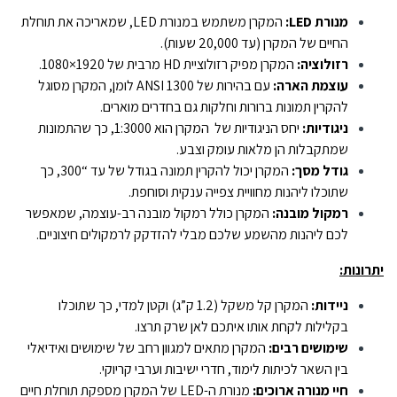
מנורת LED:
המקרן משתמש במנורת LED, שמאריכה את תוחלת
החיים של המקרן (עד 20,000 שעות).
רזולוציה:
המקרן מפיק רזולוציית HD מרבית של 1920×1080.
עוצמת הארה:
עם בהירות של 1300 ANSI לומן, המקרן מסוגל
להקרין תמונות ברורות וחלקות גם בחדרים מוארים.
ניגודיות:
יחס הניגודיות של המקרן הוא 1:3000, כך שהתמונות
שמתקבלות הן מלאות עומק וצבע.
גודל מסך:
המקרן יכול להקרין תמונה בגודל של עד “300, כך
שתוכלו ליהנות מחוויית צפייה ענקית וסוחפת.
רמקול מובנה:
המקרן כולל רמקול מובנה רב-עוצמה, שמאפשר
לכם ליהנות מהשמע שלכם מבלי להזדקק לרמקולים חיצוניים.
יתרונות:
ניידות:
המקרן קל משקל (1.2 ק”ג) וקטן למדי, כך שתוכלו
בקלילות לקחת אותו איתכם לאן שרק תרצו.
שימושים רבים:
המקרן מתאים למגוון רחב של שימושים ואידיאלי
בין השאר לכיתות לימוד, חדרי ישיבות וערבי קריוקי.
חיי מנורה ארוכים:
מנורת ה-LED של המקרן מספקת תוחלת חיים