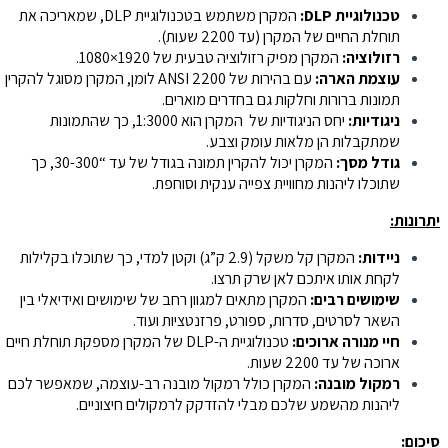
טכנולוגיית DLP:
המקרן משתמש בטכנולוגיית DLP, שמאריכה את
תוחלת החיים של המקרן (עד 2200 שעות).
רזולוציה:
המקרן מפיק רזולוציה טבעית של 1920×1080.
עוצמת הארה:
עם בהירות של 2200 ANSI לומן, המקרן מסוגל להקרין
תמונות ברורות וחלקות גם בחדרים מוארים.
ניגודיות:
יחס הניגודיות של המקרן הוא 1:3000, כך שהתמונות
שמתקבלות הן מלאות עומק וצבע.
גודל מסך:
המקרן יכול להקרין תמונה בגודל של עד “30-300, כך
שתוכלו ליהנות מחוויית צפייה ענקית וסוחפת.
יתרונות:
ניידות:
המקרן קל משקל (2.9 ק”ג) וקטן למדי, כך שתוכלו בקלילות
לקחת אותו איתכם לאן שרק תרצו.
שימושים רבים:
המקרן מתאים למגוון רחב של שימושים ואידיאלי בין
השאר לסרטים, סדרות, ספורט, פרזנטציות ועוד.
חיי מנורה ארוכים:
טכנולוגיית ה-DLP של המקרן מספקת תוחלת חיים
ארוכה של עד 2200 שעות.
רמקול מובנה:
המקרן כולל רמקול מובנה רב-עוצמה, שמאפשר לכם
ליהנות מהשמע שלכם מבלי להזדקק לרמקולים חיצוניים.
סיכום: