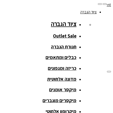
Skip to navigation
Skip to content
ציוד הגברה
077-208-0290
ציוד הגברה
מעקב הזמנות
חנות המוצרים
החשבון שלי
Outlet Sale
חגורת הגברה
כבלים ומתאמים
כריזה ומגפונים
מדונה אלחוטית
ציוד הגברה
מיקסר אומנים
ציוד הגברה
מיקסרים מוגברים
Outlet Sale
מיקרופון אלחוטי