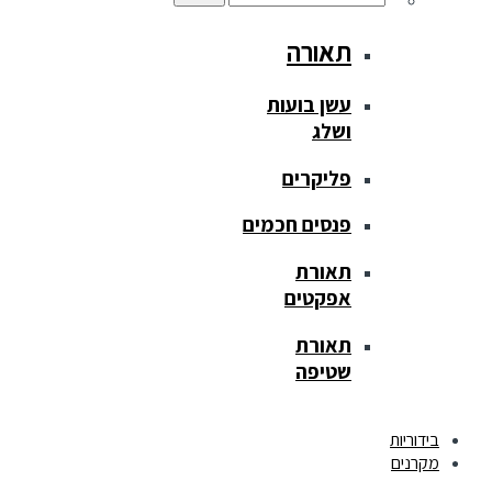
תאורה
עשן בועות
ושלג
פליקרים
פנסים חכמים
תאורת
אפקטים
תאורת
שטיפה
בידוריות
מקרנים