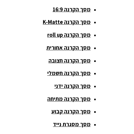
מסך הקרנה 16:9
סאבים
מוגברים
מסך הקרנה K-Matte
סטנדים K&M
מסך הקרנה roll up
סטנדים
מסך הקרנה אחורית
וחצובות
מסך הקרנה חצובה
ערכת קריוקי
שקטות
מסך הקרנה חשמלי
מערכות
מסך הקרנה ידני
הגברה
מסך הקרנה מתיחה
ציוד DJ
מסך הקרנה קבוע
פלטות DJ
מסך מסגרת נייד
קונטרולים