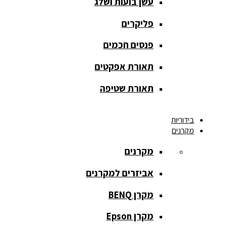
עשן בועות ושלג
מסך הקרנה
roll up
פליקרים
מסך הקרנה
פנסים חכמים
אחורית
תאורת אפקטים
מסך הקרנה
חצובה
תאורת שטיפה
מסך הקרנה
בידוריות
חשמלי
מקרנים
מסך הקרנה
מקרנים
ידני
אביזרים למקרנים
מסך הקרנה
מתיחה
מקרן BENQ
מסך הקרנה
מקרן Epson
קבוע