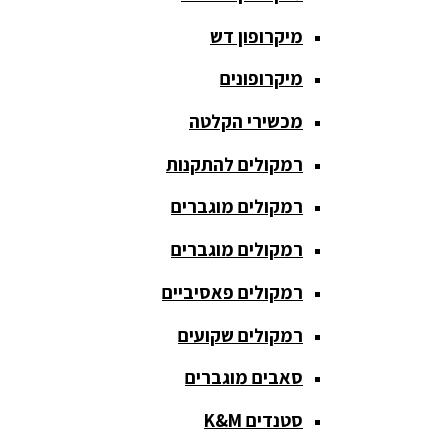
חגורת הגברה
מיקרופון דש
כבלים
ומתאמים
מיקרופונים
כריזה
מכשירי הקלטה
ומגפונים
רמקולים להתקנות
מדונה
אלחוטית
רמקולים מוגברים
מיקסר
רמקולים מוגברים
אומנים
רמקולים פאסיביים
מיקסרים
רמקולים שקועים
מוגברים
סאבים מוגברים
מיקרופון
אלחוטי
סטנדים K&M
מיקרופון דש