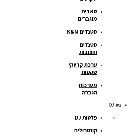
סאבים
מוגברים
סטנדים K&M
סטנדים
וחצובות
ערכת קריוקי
שקטות
מערכות
הגברה
ציוד DJ
פלטות DJ
קונטרולים