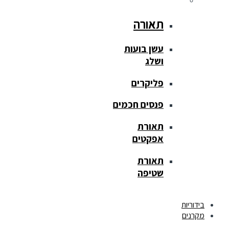
תאורה
עשן בועות
ושלג
פליקרים
פנסים חכמים
תאורת
אפקטים
תאורת
שטיפה
בידוריות
מקרנים