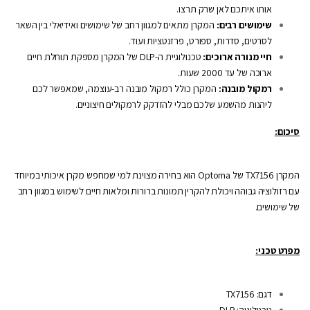
אותו איתכם לאן שרק תרצו.
שימושים רבים:
המקרן מתאים למגוון רחב של שימושים ואידיאלי בין השאר
לסרטים, סדרות, ספורט, פרזנטציות ועוד.
חיי מנורה ארוכים:
טכנולוגיית ה-DLP של המקרן מספקת תוחלת חיים
ארוכה של עד 2000 שעות.
רמקול מובנה:
המקרן כולל רמקול מובנה רב-עוצמה, שמאפשר לכם
ליהנות מהשמע שלכם מבלי להזדקק לרמקולים חיצוניים.
סיכום:
המקרן TX7156 של Optoma הוא בחירה מצוינת למי שמחפש מקרן איכותי במיוחד
עם רזולוציה גבוהה ויכולת להקרין תמונות ברורות ומלאות חיים לשימוש במגוון רחב
של שימושים.
מפרט טכני:
דגם: TX7156