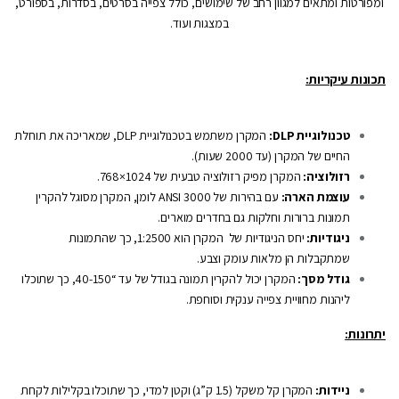
ומפורטות ומתאים למגוון רחב של שימושים, כולל צפייה בסרטים, בסדרות, בספורט,
במצגות ועוד.
תכונות עיקריות:
טכנולוגיית DLP:
המקרן משתמש בטכנולוגיית DLP, שמאריכה את תוחלת
החיים של המקרן (עד 2000 שעות).
רזולוציה:
המקרן מפיק רזולוציה טבעית של 1024×768.
עוצמת הארה:
עם בהירות של 3000 ANSI לומן, המקרן מסוגל להקרין
תמונות ברורות וחלקות גם בחדרים מוארים.
ניגודיות:
יחס הניגודיות של המקרן הוא 1:2500, כך שהתמונות
שמתקבלות הן מלאות עומק וצבע.
גודל מסך:
המקרן יכול להקרין תמונה בגודל של עד “40-150, כך שתוכלו
ליהנות מחוויית צפייה ענקית וסוחפת.
יתרונות:
ניידות:
המקרן קל משקל (1.5 ק”ג) וקטן למדי, כך שתוכלו בקלילות לקחת