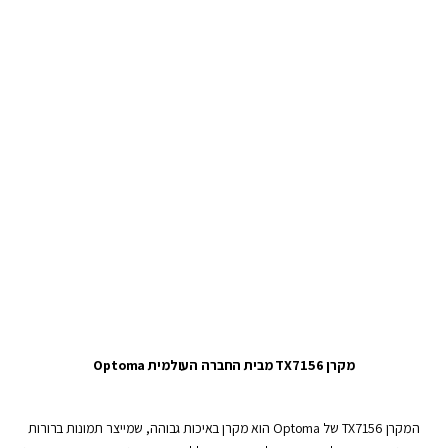
מקרן TX7156 מבית החברה העולמית Optoma
המקרן TX7156 של Optoma הוא מקרן באיכות גבוהה, שמייצר תמונות ברורות