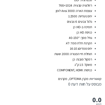
טכנולוגיה: DLP
רזולוציה טבעית: 1024×768
עוצמת הארה: 3000 Ansi לומן
יחס ניגודיות: 1:2500
גלגל צבעים: 6 צבעים
תמיכה ב-HD: כן
כניסת HD: כן
גודל מסך: “40-150
הקרנת תלת ממד: לא
יחס ממדיםג 16:10
תוחלת חיי המנורה: 2000 שעות
רמקול מובנה: כן
משקל: 1.5 ק”ג
כניסות: COMPONENT, HDMI
קטגוריות:
מקרן OPTOMA
,
מקרנים
מבוסס על חוות דעת 0
0.0
דירוג